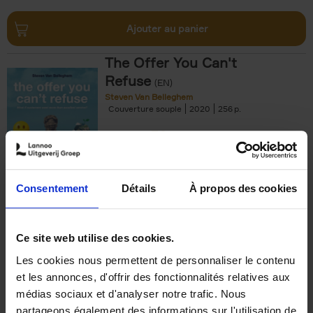
Ajouter au panier
The Offer You Can't
Refuse
(EN)
Steven Van Belleghem
Couverture souple
2020
256
€
37,
50
Consentement
Détails
À propos des cookies
Ajouter au panier
Ce site web utilise des cookies.
Les cookies nous permettent de personnaliser le contenu
Building Bonds = Building
et les annonces, d'offrir des fonctionnalités relatives aux
Business
(EN)
médias sociaux et d'analyser notre trafic. Nous
Jochen Roef
Jozefien De Feyter
Carolien Boom
partageons également des informations sur l'utilisation de
Couverture souple
2025
200