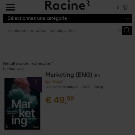
Aller au contenu principal
0
Sélectionnez une catégorie
Résultats de recherche ''
5 résultats
Marketing (ENG)
(EN)
Igor Nowé
Couverture souple
2025
208
€
49,
99