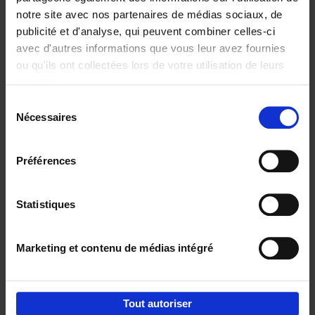
notre site avec nos partenaires de médias sociaux, de
€
29,
99
publicité et d'analyse, qui peuvent combiner celles-ci
avec d'autres informations que vous leur avez fournies
ou qu'ils ont collectées lors de votre utilisation de leurs
services.
Sélection
Nécessaires
du
Ajouter au panier
consentement
Digital marketing like a PRO -
Préférences
completely revised edition
(EN)
Clo Willaerts
Couverture souple
2022
226
Statistiques
€
35,
50
Marketing et contenu de médias intégré
Tout autoriser