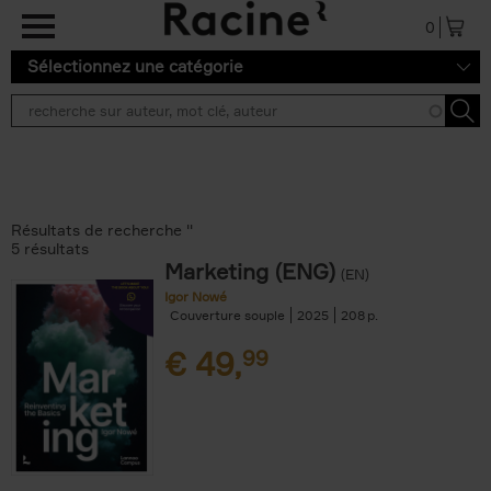
Aller au contenu principal
0
Sélectionnez une catégorie
Résultats de recherche ''
5 résultats
Marketing (ENG)
(EN)
Igor Nowé
Couverture souple
2025
208
€
49,
99