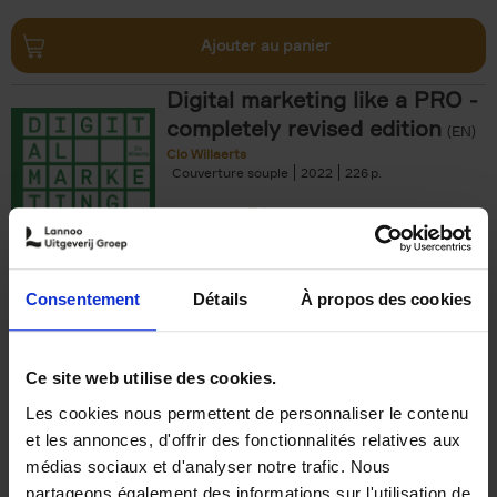
Ajouter au panier
Digital marketing like a PRO -
completely revised edition
(EN)
Clo Willaerts
Couverture souple
2022
226
€
35,
50
Consentement
Détails
À propos des cookies
Ajouter au panier
Ce site web utilise des cookies.
Les cookies nous permettent de personnaliser le contenu
The Offer You Can't
et les annonces, d'offrir des fonctionnalités relatives aux
Refuse
(EN)
médias sociaux et d'analyser notre trafic. Nous
Steven Van Belleghem
partageons également des informations sur l'utilisation de
Couverture souple
2020
256