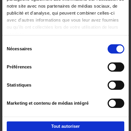
notre site avec nos partenaires de médias sociaux, de
€
37,
50
publicité et d'analyse, qui peuvent combiner celles-ci
avec d'autres informations que vous leur avez fournies
ou qu'ils ont collectées lors de votre utilisation de leurs
services.
Sélection
Nécessaires
du
Ajouter au panier
consentement
Building Bonds = Building
Préférences
Business
(EN)
Jochen Roef
Jozefien De Feyter
Carolien Boom
Couverture souple
2025
200
Statistiques
€
29,
99
Marketing et contenu de médias intégré
Tout autoriser