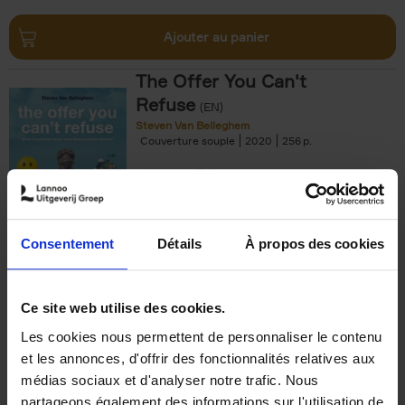
Ajouter au panier
The Offer You Can't
Refuse
(EN)
Steven Van Belleghem
Couverture souple
2020
256
€
37,
50
Consentement
Détails
À propos des cookies
Ajouter au panier
Ce site web utilise des cookies.
Les cookies nous permettent de personnaliser le contenu
Building Bonds = Building
et les annonces, d'offrir des fonctionnalités relatives aux
Business
(EN)
médias sociaux et d'analyser notre trafic. Nous
Jochen Roef
Jozefien De Feyter
Carolien Boom
partageons également des informations sur l'utilisation de
Couverture souple
2025
200