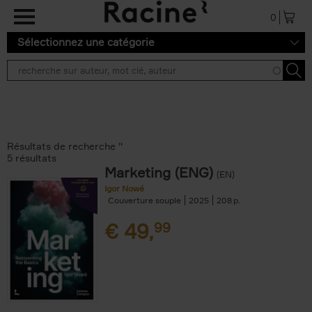
Aller au contenu principal
0
Sélectionnez une catégorie
Résultats de recherche ''
5 résultats
Marketing (ENG)
(EN)
Igor Nowé
Couverture souple
2025
208
€
49,
99