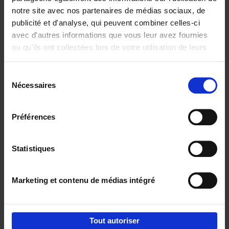
notre site avec nos partenaires de médias sociaux, de
€
29,
99
publicité et d'analyse, qui peuvent combiner celles-ci
avec d'autres informations que vous leur avez fournies
ou qu'ils ont collectées lors de votre utilisation de leurs
services.
Sélection
Nécessaires
du
Ajouter au panier
consentement
Digital marketing like a PRO -
Préférences
completely revised edition
(EN)
Clo Willaerts
Couverture souple
2022
226
Statistiques
€
35,
50
Marketing et contenu de médias intégré
Tout autoriser