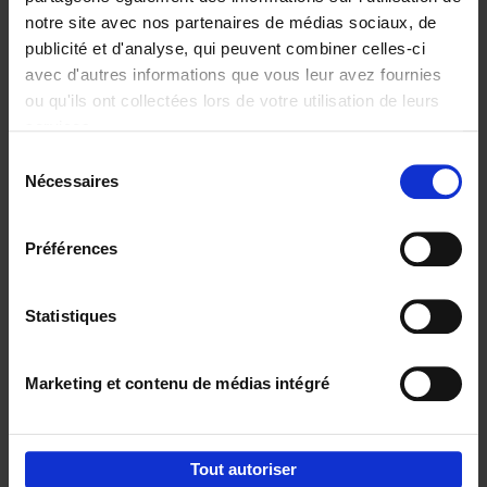
notre site avec nos partenaires de médias sociaux, de
€
29,
99
publicité et d'analyse, qui peuvent combiner celles-ci
avec d'autres informations que vous leur avez fournies
ou qu'ils ont collectées lors de votre utilisation de leurs
services.
Sélection
Nécessaires
du
Ajouter au panier
consentement
Digital marketing like a PRO -
Préférences
completely revised edition
(EN)
Clo Willaerts
Couverture souple
2022
226
Statistiques
€
35,
50
Marketing et contenu de médias intégré
Tout autoriser