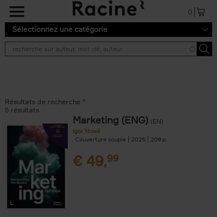
Aller au contenu principal
0
Sélectionnez une catégorie
Résultats de recherche ''
5 résultats
Marketing (ENG)
(EN)
Igor Nowé
Couverture souple
2025
208
€
49,
99