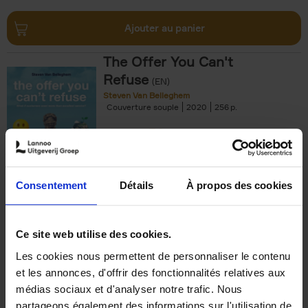
Ajouter au panier
The Offer You Can't
Refuse
(EN)
Steven Van Belleghem
Couverture souple
2020
256
€
37,
50
Consentement
Détails
À propos des cookies
Ajouter au panier
Ce site web utilise des cookies.
Les cookies nous permettent de personnaliser le contenu
Building Bonds = Building
et les annonces, d'offrir des fonctionnalités relatives aux
Business
(EN)
médias sociaux et d'analyser notre trafic. Nous
Jochen Roef
Jozefien De Feyter
Carolien Boom
partageons également des informations sur l'utilisation de
Couverture souple
2025
200