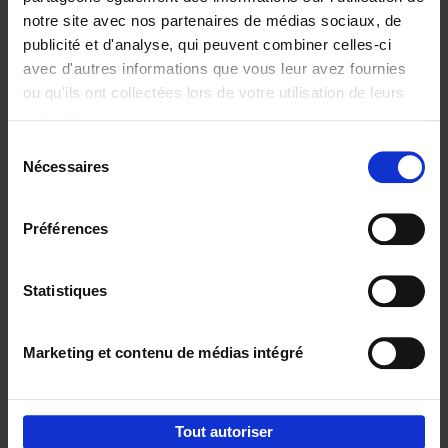
notre site avec nos partenaires de médias sociaux, de
€
29,
99
publicité et d'analyse, qui peuvent combiner celles-ci
avec d'autres informations que vous leur avez fournies
ou qu'ils ont collectées lors de votre utilisation de leurs
services.
Sélection
Nécessaires
du
Ajouter au panier
consentement
Digital marketing like a PRO -
Préférences
completely revised edition
(EN)
Clo Willaerts
Couverture souple
2022
226
Statistiques
€
35,
50
Marketing et contenu de médias intégré
Tout autoriser