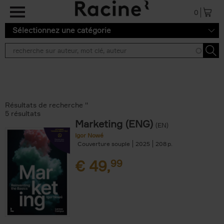
Aller au contenu principal
0
Sélectionnez une catégorie
Résultats de recherche ''
5 résultats
Marketing (ENG)
(EN)
Igor Nowé
Couverture souple
2025
208
€
49,
99