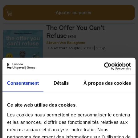
Ajouter au panier
The Offer You Can't
Refuse
(EN)
Steven Van Belleghem
Couverture souple
2020
256
€
37,
50
Consentement
Détails
À propos des cookies
Ajouter au panier
Ce site web utilise des cookies.
Les cookies nous permettent de personnaliser le contenu
Building Bonds = Building
et les annonces, d'offrir des fonctionnalités relatives aux
Business
(EN)
médias sociaux et d'analyser notre trafic. Nous
Jochen Roef
Jozefien De Feyter
Carolien Boom
partageons également des informations sur l'utilisation de
Couverture souple
2025
200