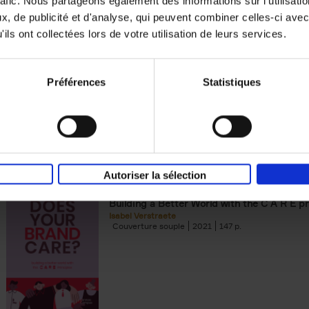
rafic. Nous partageons également des informations sur l'utilisati
, de publicité et d'analyse, qui peuvent combiner celles-ci avec
Building Bonds = Building Bus
ils ont collectées lors de votre utilisation de leurs services.
How to win buyers’ trust in a turbulent digi
Jochen Roef
Jozefien De Feyter
Carolien Boom
Couverture souple
2025
200
Préférences
Statistiques
Autoriser la sélection
Does Your Brand Care?
(EN)
Building a Better World with the C A R E pr
Isabel Verstraete
Couverture souple
2021
147