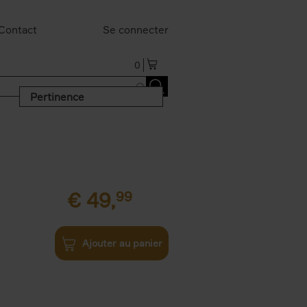
Contact
Se connecter
0
Pertinence
€
49,
99
Ajouter au panier