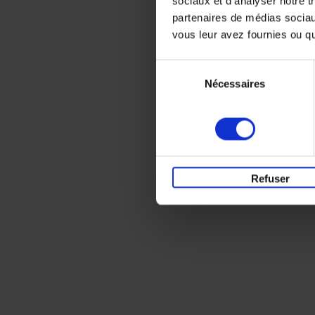
sociaux et d'analyser notre t
partenaires de médias sociaux
vous leur avez fournies ou qu'
Sélection
Nécessaires
du
consentement
Refuser