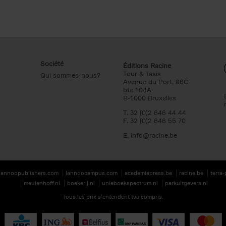
Société
Éditions Racine
Tour & Taxis
Qui sommes-nous?
Avenue du Port, 86C
bte 104A
B-1000 Bruxelles
T. 32 (0)2 646 44 44
F. 32 (0)2 646 55 70
E.
info@racine.be
lannoopublishers.com
lannoocampus.com
academiapress.be
racine.be
terra
meulenhoff.nl
boekerij.nl
unieboekspectrum.nl
parkuitgevers.nl
Tous les prix s’entendent tva compris.