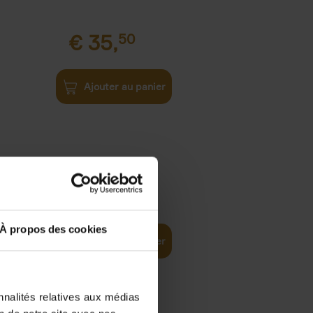
€
35,
50
Ajouter au panier
€
37,
50
)
ellent
À propos des cookies
Ajouter au panier
nnalités relatives aux médias