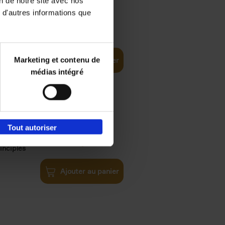
on de notre site avec nos
 d'autres informations que
iness
€
29,
99
(EN)
tal world
Marketing et contenu de
Ajouter au panier
médias intégré
Tout autoriser
€
34,
99
inciples
Ajouter au panier