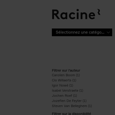
Aller au contenu principal
Sélectionnez une catégorie
Filtrer sur l'auteur
Carolien Boom (1)
Apply Carolien Boom fi
Clo Willaerts (1)
Apply Clo Willaerts filter
Igor Nowé (1)
Apply Igor Nowé filter
Isabel Verstraete (1)
Apply Isabel Verstrae
Jochen Roef (1)
Apply Jochen Roef filte
Jozefien De Feyter (1)
Apply Jozefien De 
Steven Van Belleghem (1)
Apply Steven V
Filtrer sur la disponibilité