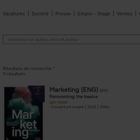
Vacatures
Société
Presse
Emploi - Stage
Ventes
Résultats de recherche ''
5 résultats
Marketing (ENG)
(EN)
lter
Reinventing the basics
Igor Nowé
Couverture souple
2025
208
te filter
r
Feyter filter
an Belleghem filter