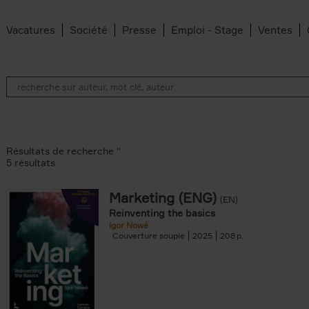
Vacatures
Société
Presse
Emploi - Stage
Ventes
Résultats de recherche ''
5 résultats
Marketing (ENG)
(EN)
lter
Reinventing the basics
Igor Nowé
Couverture souple
2025
208
te filter
r
Feyter filter
an Belleghem filter