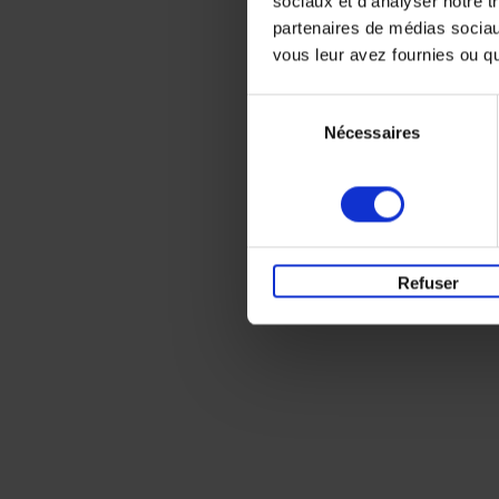
sociaux et d'analyser notre t
partenaires de médias sociaux
vous leur avez fournies ou qu'
Sélection
Nécessaires
du
consentement
Refuser