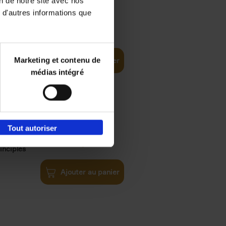
on de notre site avec nos
 d'autres informations que
€
35,
50
Marketing et contenu de
Ajouter au panier
médias intégré
Tout autoriser
€
34,
99
inciples
Ajouter au panier