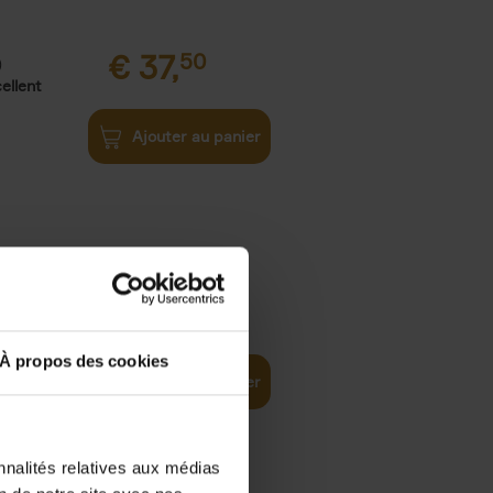
€
37,
50
)
ellent
Ajouter au panier
iness
€
29,
99
(EN)
tal world
À propos des cookies
Ajouter au panier
nnalités relatives aux médias