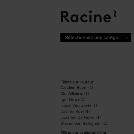
Aller au contenu principal
Sélectionnez une catégorie
Filtrer sur l'auteur
Carolien Boom (1)
Apply Carolien Boom fi
Clo Willaerts (1)
Apply Clo Willaerts filter
Igor Nowé (1)
Apply Igor Nowé filter
Isabel Verstraete (1)
Apply Isabel Verstrae
Jochen Roef (1)
Apply Jochen Roef filte
Jozefien De Feyter (1)
Apply Jozefien De 
Steven Van Belleghem (1)
Apply Steven V
Filtrer sur la disponibilité