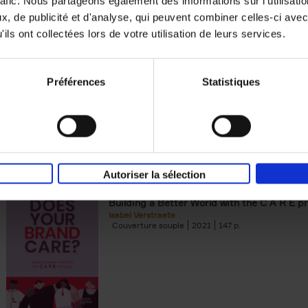
rafic. Nous partageons également des informations sur l'utilisati
, de publicité et d'analyse, qui peuvent combiner celles-ci avec
Digital marketing like a PRO -
ils ont collectées lors de votre utilisation de leurs services.
completely revised edition
(EN)
Prepare. Run. Optimize.
Clo Willaerts
Préférences
Statistiques
Couverture souple
2022
226
Autoriser la sélection
Does Your Brand Care?
(EN)
Building a Better World with the C A R E pr
Isabel Verstraete
Couverture souple
2021
147