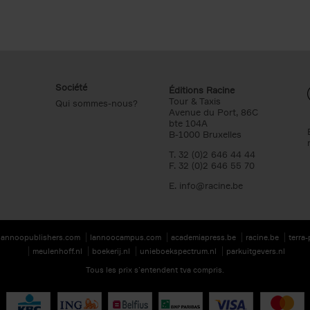
Société
Éditions Racine
Tour & Taxis
Qui sommes-nous?
Avenue du Port, 86C
bte 104A
B-1000 Bruxelles
T. 32 (0)2 646 44 44
F. 32 (0)2 646 55 70
E.
info@racine.be
lannoopublishers.com
lannoocampus.com
academiapress.be
racine.be
terra
meulenhoff.nl
boekerij.nl
unieboekspectrum.nl
parkuitgevers.nl
Tous les prix s’entendent tva compris.