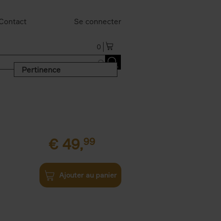
Contact
Se connecter
0
Pertinence
€
49,
99
Ajouter au panier