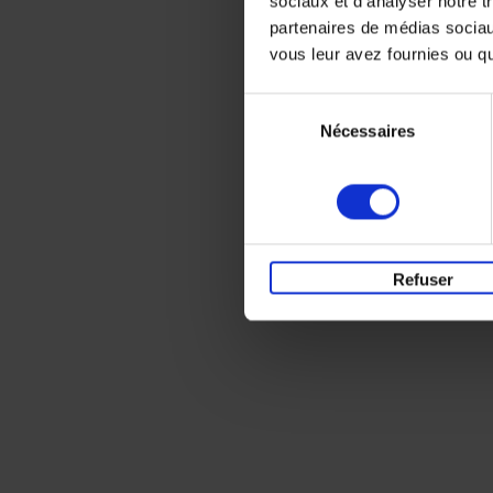
sociaux et d'analyser notre t
partenaires de médias sociaux
vous leur avez fournies ou qu'
Sélection
Nécessaires
du
consentement
Refuser