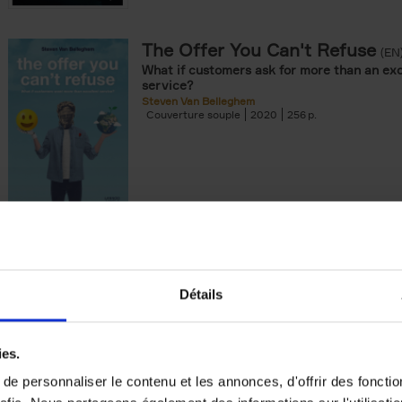
The Offer You Can't Refuse
(EN
What if customers ask for more than an exc
service?
er
Steven Van Belleghem
Couverture souple
2020
256
Building Bonds = Building Bus
How to win buyers’ trust in a turbulent digi
Jochen Roef
Jozefien De Feyter
Carolien Boom
Détails
Couverture souple
2025
200
ies.
e personnaliser le contenu et les annonces, d'offrir des fonctio