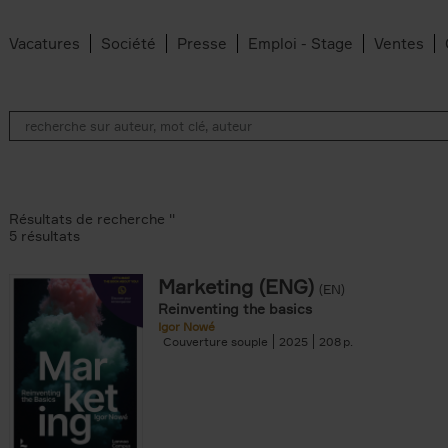
Vacatures
Société
Presse
Emploi - Stage
Ventes
Résultats de recherche ''
5 résultats
Marketing (ENG)
(EN)
lter
Reinventing the basics
Igor Nowé
Couverture souple
2025
208
te filter
r
Feyter filter
an Belleghem filter