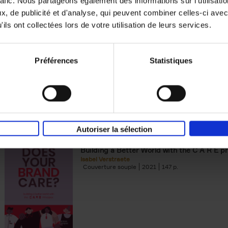
rafic. Nous partageons également des informations sur l'utilisati
, de publicité et d'analyse, qui peuvent combiner celles-ci avec
Digital marketing like a PRO -
ils ont collectées lors de votre utilisation de leurs services.
completely revised edition
(EN)
Prepare. Run. Optimize.
Clo Willaerts
Préférences
Statistiques
Couverture souple
2022
226
Autoriser la sélection
Does Your Brand Care?
(EN)
Building a Better World with the C A R E pr
Isabel Verstraete
Couverture souple
2021
147