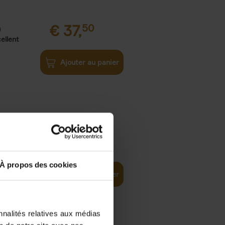
€
37,
50
)
ellent
Ajouter au panier
iness
€
29,
99
(EN)
tal world
À propos des cookies
Ajouter au panier
nnalités relatives aux médias