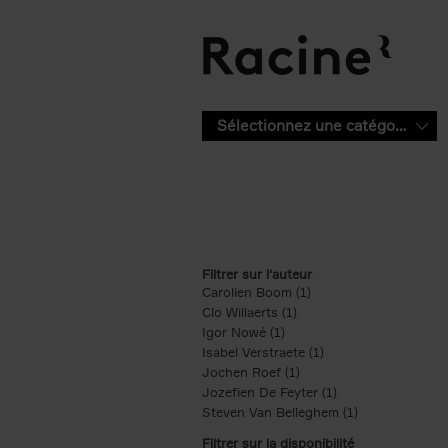
Aller au contenu principal
Sélectionnez une catégorie
Filtrer sur l'auteur
Carolien Boom (1)
Apply Carolien Boom fi
Clo Willaerts (1)
Apply Clo Willaerts filter
Igor Nowé (1)
Apply Igor Nowé filter
Isabel Verstraete (1)
Apply Isabel Verstrae
Jochen Roef (1)
Apply Jochen Roef filte
Jozefien De Feyter (1)
Apply Jozefien De 
Steven Van Belleghem (1)
Apply Steven V
Filtrer sur la disponibilité