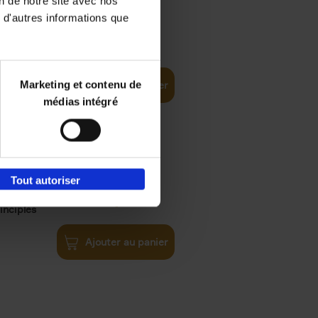
on de notre site avec nos
 d'autres informations que
€
35,
50
Marketing et contenu de
Ajouter au panier
médias intégré
Tout autoriser
€
34,
99
inciples
Ajouter au panier