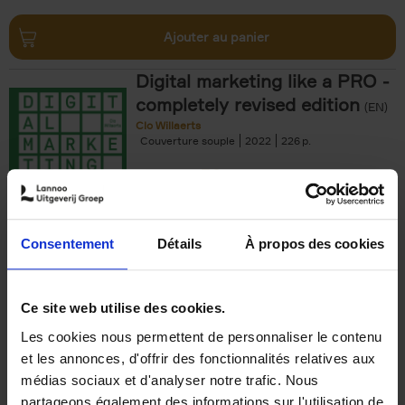
Ajouter au panier
Digital marketing like a PRO -
completely revised edition
(EN)
Clo Willaerts
Couverture souple
2022
226
€
35,
50
Consentement
Détails
À propos des cookies
Ajouter au panier
Ce site web utilise des cookies.
Les cookies nous permettent de personnaliser le contenu
The Offer You Can't
et les annonces, d'offrir des fonctionnalités relatives aux
Refuse
(EN)
médias sociaux et d'analyser notre trafic. Nous
Steven Van Belleghem
partageons également des informations sur l'utilisation de
Couverture souple
2020
256