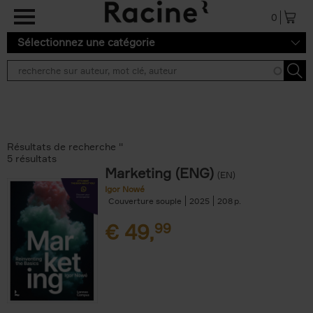
Aller au contenu principal
0
Sélectionnez une catégorie
Résultats de recherche ''
5 résultats
Marketing (ENG)
(EN)
Igor Nowé
Couverture souple
2025
208
€
49,
99