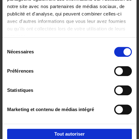
notre site avec nos partenaires de médias sociaux, de
€
37,
50
publicité et d'analyse, qui peuvent combiner celles-ci
avec d'autres informations que vous leur avez fournies
ou qu'ils ont collectées lors de votre utilisation de leurs
services.
Sélection
Nécessaires
du
Ajouter au panier
consentement
Building Bonds = Building
Préférences
Business
(EN)
Jochen Roef
Jozefien De Feyter
Carolien Boom
Couverture souple
2025
200
Statistiques
€
29,
99
Marketing et contenu de médias intégré
Tout autoriser