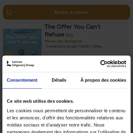
Ajouter au panier
The Offer You Can't
Refuse
(EN)
Steven Van Belleghem
Couverture souple
2020
256
€
37,
50
Consentement
Détails
À propos des cookies
Ajouter au panier
Ce site web utilise des cookies.
Les cookies nous permettent de personnaliser le contenu
Building Bonds = Building
et les annonces, d'offrir des fonctionnalités relatives aux
Business
(EN)
médias sociaux et d'analyser notre trafic. Nous
Jochen Roef
Jozefien De Feyter
Carolien Boom
partageons également des informations sur l'utilisation de
Couverture souple
2025
200