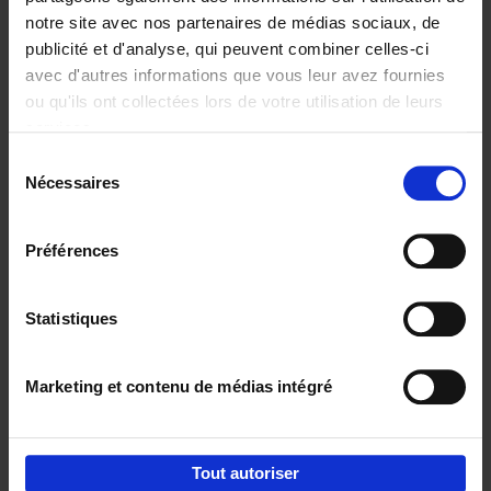
notre site avec nos partenaires de médias sociaux, de
€
29,
99
publicité et d'analyse, qui peuvent combiner celles-ci
avec d'autres informations que vous leur avez fournies
ou qu'ils ont collectées lors de votre utilisation de leurs
services.
Sélection
Nécessaires
du
Ajouter au panier
consentement
Digital marketing like a PRO -
Préférences
completely revised edition
(EN)
Clo Willaerts
Couverture souple
2022
226
Statistiques
€
35,
50
Marketing et contenu de médias intégré
Tout autoriser