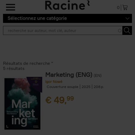
Aller au contenu principal
0
Sélectionnez une catégorie
Résultats de recherche ''
5 résultats
Marketing (ENG)
(EN)
Igor Nowé
Couverture souple
2025
208
€
49,
99