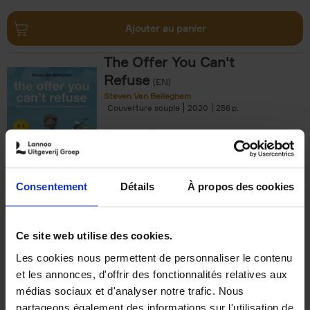
Ajouter au panier
The Offer You Can't
Refuse
(EN)
Steven Van Belleghem
Couverture souple
2020
256
€
37,
50
Consentement
Détails
À propos des cookies
Ajouter au panier
Ce site web utilise des cookies.
Les cookies nous permettent de personnaliser le contenu
Building Bonds = Building
et les annonces, d'offrir des fonctionnalités relatives aux
Business
(EN)
médias sociaux et d'analyser notre trafic. Nous
Jochen Roef
Jozefien De Feyter
Carolien Boom
partageons également des informations sur l'utilisation de
Couverture souple
2025
200