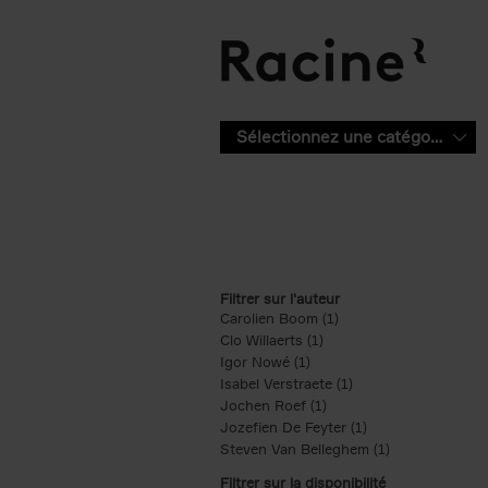
Aller au contenu principal
Sélectionnez une catégorie
Filtrer sur l'auteur
Carolien Boom (1)
Apply Carolien Boom fi
Clo Willaerts (1)
Apply Clo Willaerts filter
Igor Nowé (1)
Apply Igor Nowé filter
Isabel Verstraete (1)
Apply Isabel Verstrae
Jochen Roef (1)
Apply Jochen Roef filte
Jozefien De Feyter (1)
Apply Jozefien De 
Steven Van Belleghem (1)
Apply Steven V
Filtrer sur la disponibilité