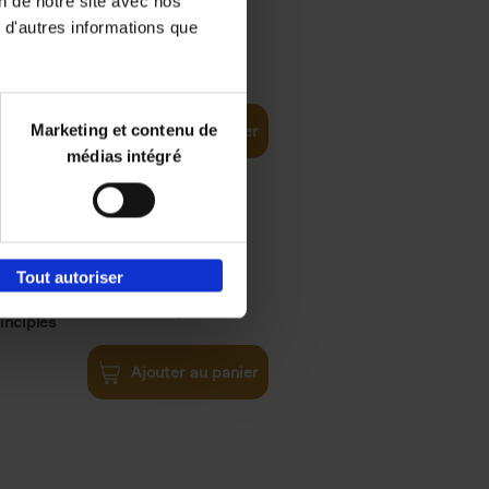
on de notre site avec nos
 d'autres informations que
iness
€
29,
99
(EN)
tal world
Marketing et contenu de
Ajouter au panier
médias intégré
Tout autoriser
€
34,
99
inciples
Ajouter au panier