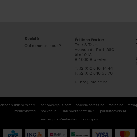
Société
Éditions Racine
Tour & Taxis
Qui sommes-nous?
Avenue du Port, 86C
bte 104A
B-1000 Bruxelles
T. 32 (0)2 646 44 44
F. 32 (0)2 646 55 70
E.
info@racine.be
lannoopublishers.com
lannoocampus.com
academiapress.be
racine.be
terra
meulenhoff.nl
boekerij.nl
unieboekspectrum.nl
parkuitgevers.nl
Tous les prix s’entendent tva compris.