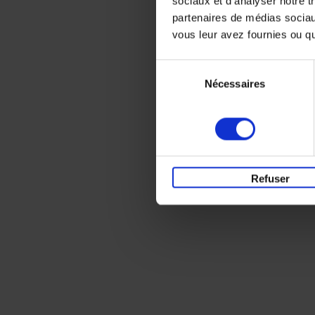
sociaux et d'analyser notre t
partenaires de médias sociaux
vous leur avez fournies ou qu'
Sélection
Nécessaires
du
consentement
Refuser