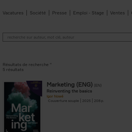
Vacatures
Société
Presse
Emploi - Stage
Ventes
Résultats de recherche ''
5 résultats
Marketing (ENG)
(EN)
lter
Reinventing the basics
Igor Nowé
Couverture souple
2025
208
te filter
r
Feyter filter
an Belleghem filter