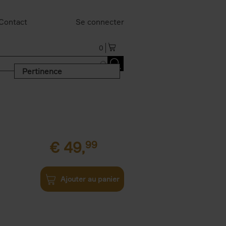
Contact
Se connecter
0
Pertinence
€
49,
99
Ajouter au panier