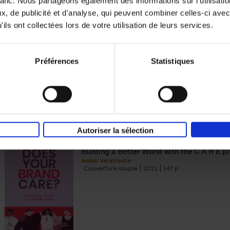
rafic. Nous partageons également des informations sur l'utilisati
, de publicité et d'analyse, qui peuvent combiner celles-ci avec
Building Bonds = Building Bus
ils ont collectées lors de votre utilisation de leurs services.
How to win buyers’ trust in a turbulent digi
Jochen Roef
Jozefien De Feyter
Carolien Boom
Couverture souple
2025
200
Préférences
Statistiques
Autoriser la sélection
Does Your Brand Care?
(EN)
Building a Better World with the C A R E pr
Isabel Verstraete
Couverture souple
2021
147