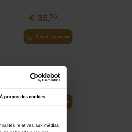
€
35,
50
Ajouter au panier
€
37,
50
)
ellent
À propos des cookies
Ajouter au panier
nnalités relatives aux médias