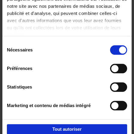
notre site avec nos partenaires de médias sociaux, de
€
29,
99
publicité et d'analyse, qui peuvent combiner celles-ci
avec d'autres informations que vous leur avez fournies
ou qu'ils ont collectées lors de votre utilisation de leurs
services.
Sélection
Nécessaires
du
Ajouter au panier
consentement
Digital marketing like a PRO -
Préférences
completely revised edition
(EN)
Clo Willaerts
Couverture souple
2022
226
Statistiques
€
35,
50
Marketing et contenu de médias intégré
Tout autoriser