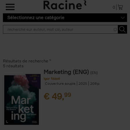
Aller au contenu principal
0
Sélectionnez une catégorie
Résultats de recherche ''
5 résultats
Marketing (ENG)
(EN)
Igor Nowé
Couverture souple
2025
208
€
49,
99