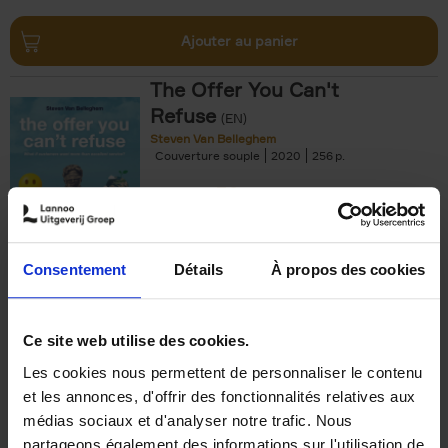
Ajouter au panier
The Offer You Can't
Refuse
(EN)
Steven Van Belleghem
Couverture souple
2020
256
€
37,
50
Consentement
Détails
À propos des cookies
Ajouter au panier
Ce site web utilise des cookies.
Les cookies nous permettent de personnaliser le contenu
Building Bonds = Building
et les annonces, d'offrir des fonctionnalités relatives aux
Business
(EN)
médias sociaux et d'analyser notre trafic. Nous
Jochen Roef
Jozefien De Feyter
Carolien Boom
partageons également des informations sur l'utilisation de
Couverture souple
2025
200