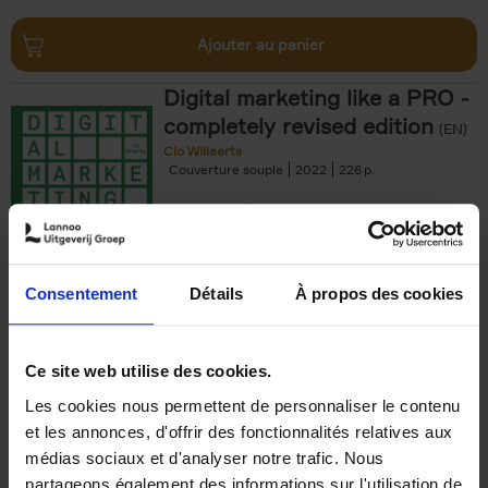
Ajouter au panier
Digital marketing like a PRO -
completely revised edition
(EN)
Clo Willaerts
Couverture souple
2022
226
€
35,
50
Consentement
Détails
À propos des cookies
Ajouter au panier
Ce site web utilise des cookies.
Les cookies nous permettent de personnaliser le contenu
The Offer You Can't
et les annonces, d'offrir des fonctionnalités relatives aux
Refuse
(EN)
médias sociaux et d'analyser notre trafic. Nous
Steven Van Belleghem
partageons également des informations sur l'utilisation de
Couverture souple
2020
256