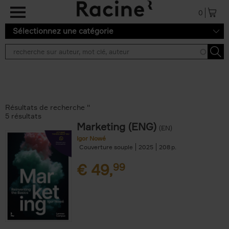
Aller au contenu principal
0
Sélectionnez une catégorie
Résultats de recherche ''
5 résultats
Marketing (ENG)
(EN)
Igor Nowé
Couverture souple
2025
208
€
49,
99