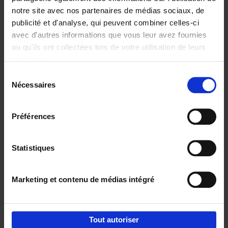
notre site avec nos partenaires de médias sociaux, de
€
37,
50
publicité et d'analyse, qui peuvent combiner celles-ci
avec d'autres informations que vous leur avez fournies
ou qu'ils ont collectées lors de votre utilisation de leurs
services.
Sélection
Nécessaires
du
Ajouter au panier
consentement
Building Bonds = Building
Préférences
Business
(EN)
Jochen Roef
Jozefien De Feyter
Carolien Boom
Couverture souple
2025
200
Statistiques
€
29,
99
Marketing et contenu de médias intégré
Tout autoriser