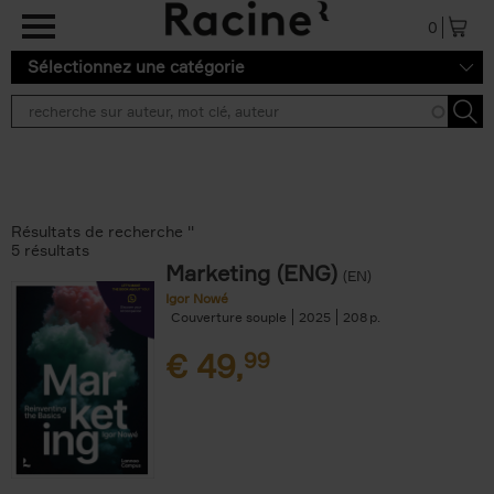
Aller au contenu principal
0
Sélectionnez une catégorie
Résultats de recherche ''
5 résultats
Marketing (ENG)
(EN)
Igor Nowé
Couverture souple
2025
208
€
49,
99