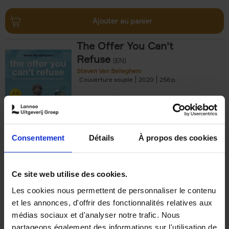
Ajouter au panier
The Offer You Can't
Refuse
(EN)
Steven Van Belleghem
Couverture souple
2020
256
€
37,
50
Consentement
Détails
À propos des cookies
Ajouter au panier
Ce site web utilise des cookies.
Les cookies nous permettent de personnaliser le contenu
Building Bonds = Building
et les annonces, d'offrir des fonctionnalités relatives aux
Business
(EN)
médias sociaux et d'analyser notre trafic. Nous
Jochen Roef
Jozefien De Feyter
Carolien Boom
partageons également des informations sur l'utilisation de
Couverture souple
2025
200