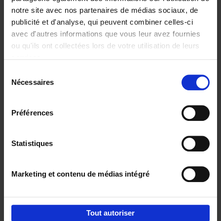
notre site avec nos partenaires de médias sociaux, de
€
29,
99
publicité et d'analyse, qui peuvent combiner celles-ci
avec d'autres informations que vous leur avez fournies
ou qu'ils ont collectées lors de votre utilisation de leurs
services.
Sélection
Nécessaires
du
Ajouter au panier
consentement
Digital marketing like a PRO -
Préférences
completely revised edition
(EN)
Clo Willaerts
Couverture souple
2022
226
Statistiques
€
35,
50
Marketing et contenu de médias intégré
Tout autoriser