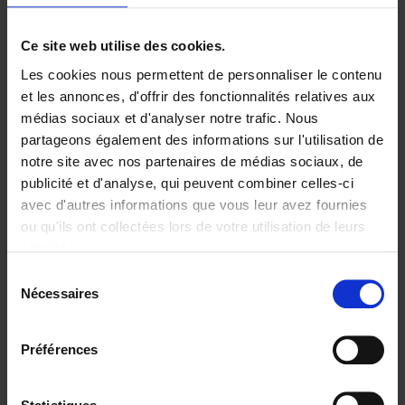
Ajouter au panier
Ce site web utilise des cookies.
Les cookies nous permettent de personnaliser le contenu
Digital marketing like a PRO -
et les annonces, d'offrir des fonctionnalités relatives aux
completely revised edition
(EN)
médias sociaux et d'analyser notre trafic. Nous
Clo Willaerts
partageons également des informations sur l'utilisation de
Couverture souple
2022
226
notre site avec nos partenaires de médias sociaux, de
€
35,
50
publicité et d'analyse, qui peuvent combiner celles-ci
avec d'autres informations que vous leur avez fournies
ou qu'ils ont collectées lors de votre utilisation de leurs
services.
Sélection
Nécessaires
du
Ajouter au panier
consentement
Content Marketing like a
Préférences
PRO
(EN)
Clo Willaerts
Couverture souple
2023
352