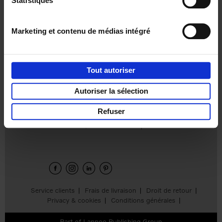
Statistiques
€
37,
50
Marketing et contenu de médias intégré
Tout autoriser
Ajouter au panier
Autoriser la sélection
Refuser
Envie de bonnes idées de lecture, de
réductions, d’actions et d’inspiration ?
Service clients
Frais de livraison
Droit de retour
Privacy & cookies
Conditions générales
Part of
Lannoo Publishing Group