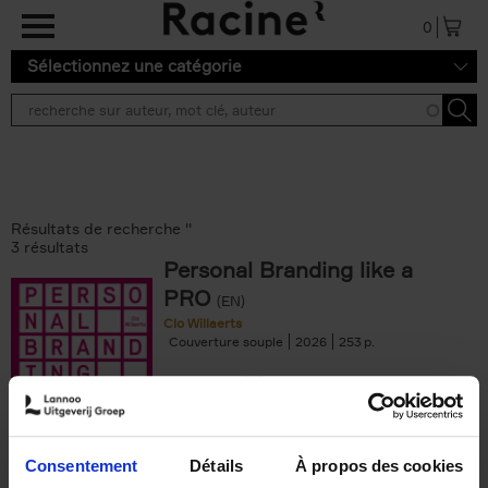
Aller au contenu principal
0
Sélectionnez une catégorie
Résultats de recherche ''
3 résultats
Personal Branding like a
PRO
(EN)
Clo Willaerts
Couverture souple
2026
253
€
34,
99
Consentement
Détails
À propos des cookies