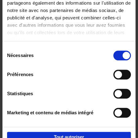
partageons également des informations sur l'utilisation de
notre site avec nos partenaires de médias sociaux, de
Ajouter au panier
publicité et d'analyse, qui peuvent combiner celles-ci
avec d'autres informations que vous leur avez fournies
Content Marketing like a
ou qu'ils ont collectées lors de votre utilisation de leurs
PRO
(EN)
services.
Clo Willaerts
Couverture souple
2023
352
Sélection
Nécessaires
du
€
37,
50
consentement
Préférences
Statistiques
Ajouter au panier
Marketing et contenu de médias intégré
Envie de bonnes idées de lecture, de
réductions, d’actions et d’inspiration ?
Tout autoriser