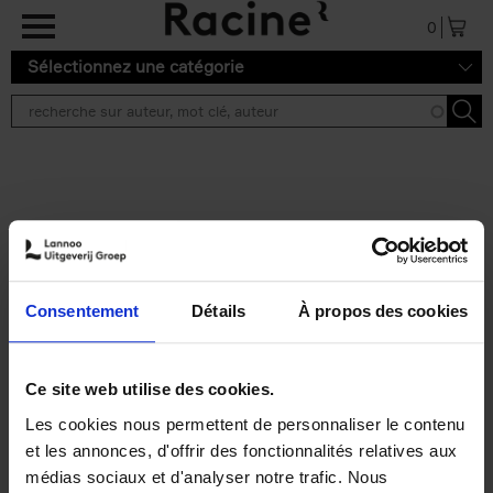
Aller au contenu principal
0
Sélectionnez une catégorie
Résultats de recherche ''
2 résultats
Personal Branding like a
PRO
(EN)
Consentement
Détails
À propos des cookies
Clo Willaerts
Couverture souple
2026
253
€
34,
99
Ce site web utilise des cookies.
Les cookies nous permettent de personnaliser le contenu
et les annonces, d'offrir des fonctionnalités relatives aux
médias sociaux et d'analyser notre trafic. Nous