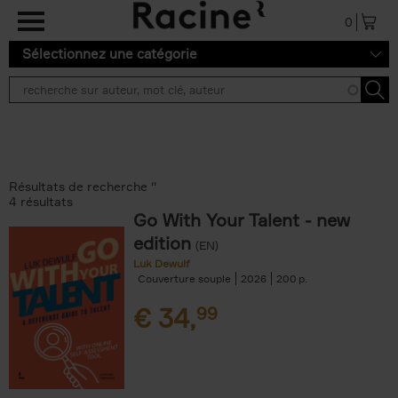
Aller au contenu principal
0
Sélectionnez une catégorie
Résultats de recherche ''
4 résultats
Go With Your Talent - new
edition
(EN)
Luk Dewulf
Couverture souple
2026
200
€
34,
99