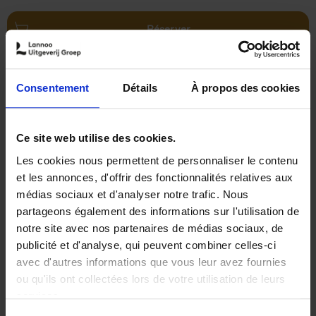
Réserver
Strategic Prospecting
(EN)
Jorik van den Bosch
Consentement
Détails
À propos des cookies
Couverture souple
2026
176
€
34,
99
Ce site web utilise des cookies.
Les cookies nous permettent de personnaliser le contenu
et les annonces, d'offrir des fonctionnalités relatives aux
médias sociaux et d'analyser notre trafic. Nous
partageons également des informations sur l'utilisation de
notre site avec nos partenaires de médias sociaux, de
Réserver
publicité et d'analyse, qui peuvent combiner celles-ci
avec d'autres informations que vous leur avez fournies
Bridging Code and Capital
(EN)
ou qu'ils ont collectées lors de votre utilisation de leurs
Andreas Creten
services.
Couverture souple
2026
224