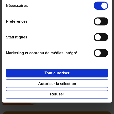
Sélection
€
34,
99
Nécessaires
du
consentement
Préférences
Statistiques
Réserver
Marketing et contenu de médias intégré
ALICE — Leadership in
Wonderland
(EN)
Rik Vera
Tout autoriser
Couverture souple
2026
224
€
34,
99
Autoriser la sélection
Refuser