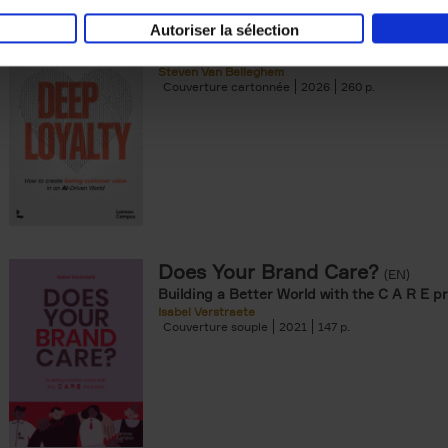
Autoriser la sélection
Deep Loyalty (ENG)
(EN)
Steven Van Belleghem
Couverture cartonnée
2026
260
Does Your Brand Care?
(EN)
Building a Better World with the C A R E pr
Isabel Verstraete
Couverture souple
2021
147