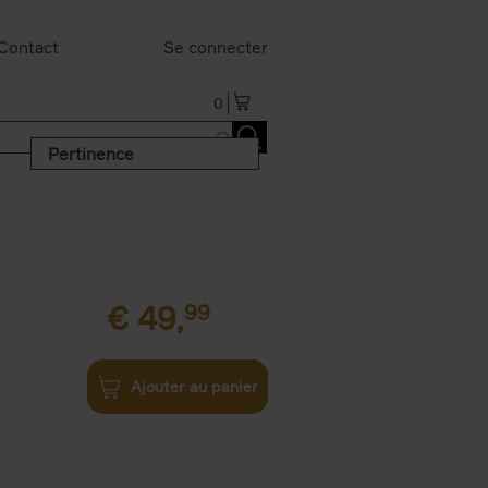
Contact
Se connecter
0
Pertinence
€
49,
99
Ajouter au panier