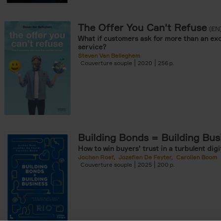
The Offer You Can't Refuse
onible prochainement filter
(EN
What if customers ask for more than an exc
tock filter
service?
Steven Van Belleghem
Couverture souple
2020
256
ouple filter
er
re cartonnée filter
er
Building Bonds = Building Bus
How to win buyers’ trust in a turbulent digi
Jochen Roef
Jozefien De Feyter
Carolien Boom
Couverture souple
2025
200