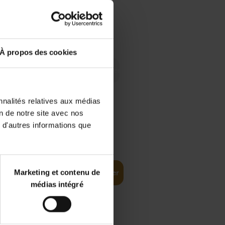
 Digital
€
29,
99
 as a
À propos des cookies
nnalités relatives aux médias
on de notre site avec nos
 d'autres informations que
€
35,
50
Marketing et contenu de
Ajouter au panier
médias intégré