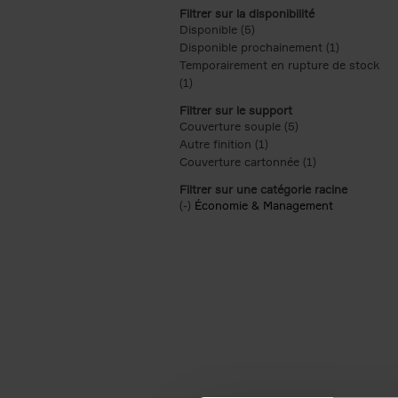
Filtrer sur la disponibilité
Disponible (5)
Apply Disponible filter
Disponible prochainement (1)
Apply Disp
Temporairement en rupture de stock
(1)
Apply Temporairement en rupture de s
Filtrer sur le support
Couverture souple (5)
Apply Couverture s
Autre finition (1)
Apply Autre finition filt
Couverture cartonnée (1)
Apply Couvertu
Filtrer sur une catégorie racine
(-)
Remove Économie & Management filt
Économie & Management