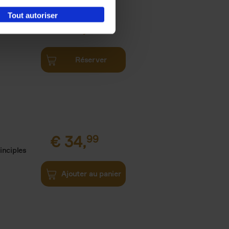
Tout autoriser
€
34,
99
Réserver
€
34,
99
inciples
Ajouter au panier