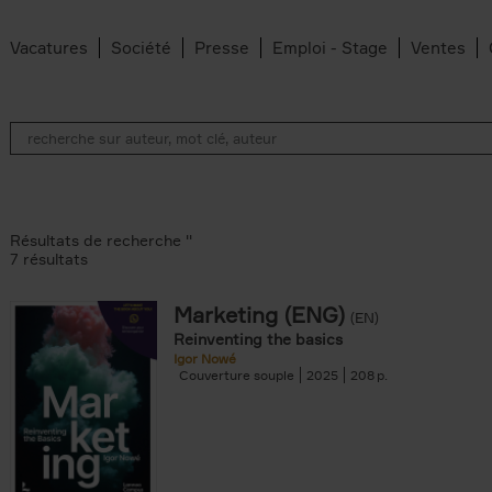
Vacatures
Société
Presse
Emploi - Stage
Ventes
Résultats de recherche ''
7 résultats
Marketing (ENG)
(EN)
an Belleghem filter
Reinventing the basics
lter
Igor Nowé
Couverture souple
2025
208
filter
te filter
r
Feyter filter