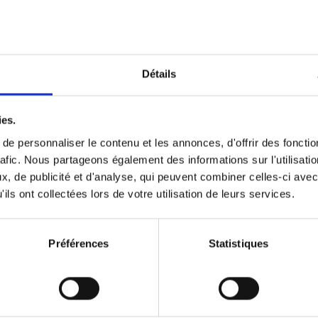
Optichannel Retail. Beyond the
Hysteria
(EN)
Develop and Implement a Winning Strategy
Détails
Retailer or Brand Manufacturer
Gino Van Ossel
Autre finition
2019
350
ies.
e personnaliser le contenu et les annonces, d'offrir des fonctio
rafic. Nous partageons également des informations sur l'utilisati
, de publicité et d'analyse, qui peuvent combiner celles-ci avec
Digital marketing like a PRO -
ils ont collectées lors de votre utilisation de leurs services.
completely revised edition
(EN)
Prepare. Run. Optimize.
Clo Willaerts
Préférences
Statistiques
Couverture souple
2022
226