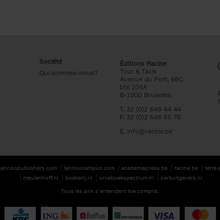
Société
Éditions Racine
Tour & Taxis
Qui sommes-nous?
Avenue du Port, 86C
bte 104A
B-1000 Bruxelles
T. 32 (0)2 646 44 44
F. 32 (0)2 646 55 70
E.
info@racine.be
lannoopublishers.com
lannoocampus.com
academiapress.be
racine.be
terra
meulenhoff.nl
boekerij.nl
unieboekspectrum.nl
parkuitgevers.nl
Tous les prix s’entendent tva compris.