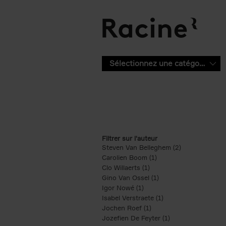
Aller au contenu principal
Sélectionnez une catégorie
Filtrer sur l'auteur
Steven Van Belleghem (2)
Apply Steven V
Carolien Boom (1)
Apply Carolien Boom fi
Clo Willaerts (1)
Apply Clo Willaerts filter
Gino Van Ossel (1)
Apply Gino Van Ossel 
Igor Nowé (1)
Apply Igor Nowé filter
Isabel Verstraete (1)
Apply Isabel Verstrae
Jochen Roef (1)
Apply Jochen Roef filte
Jozefien De Feyter (1)
Apply Jozefien De 