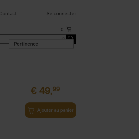
Contact
Se connecter
0
Pertinence
€
49,
99
Ajouter au panier