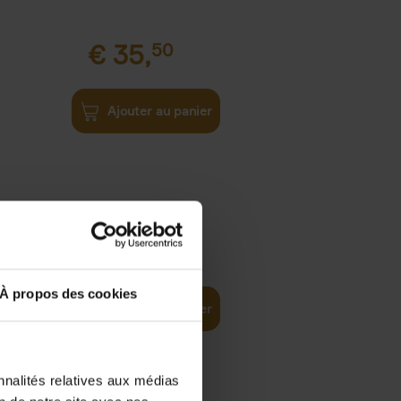
€
35,
50
Ajouter au panier
€
37,
50
)
ellent
À propos des cookies
Ajouter au panier
nnalités relatives aux médias