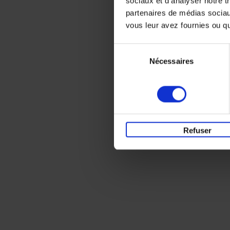
sociaux et d'analyser notre t
partenaires de médias sociaux
vous leur avez fournies ou qu'
Sélection
Nécessaires
du
consentement
Refuser