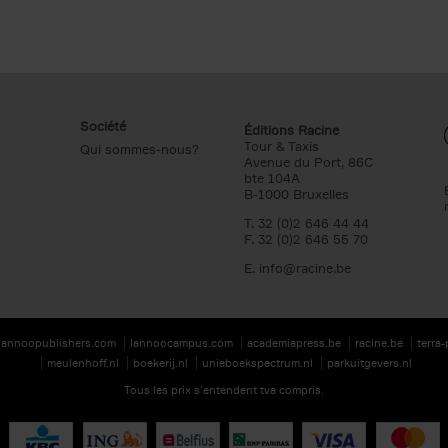
Société
Éditions Racine
Tour & Taxis
Qui sommes-nous?
Avenue du Port, 86C
bte 104A
B-1000 Bruxelles
T. 32 (0)2 646 44 44
F. 32 (0)2 646 55 70
E.
info@racine.be
lannoopublishers.com
lannoocampus.com
academiapress.be
racine.be
terra
meulenhoff.nl
boekerij.nl
unieboekspectrum.nl
parkuitgevers.nl
Tous les prix s’entendent tva compris.