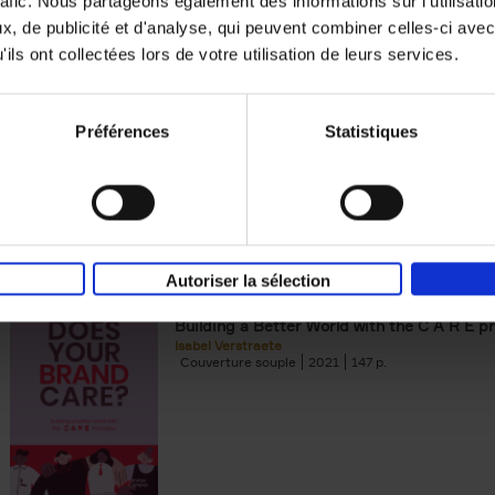
rafic. Nous partageons également des informations sur l'utilisati
, de publicité et d'analyse, qui peuvent combiner celles-ci avec
Building Bonds = Building Bus
ils ont collectées lors de votre utilisation de leurs services.
How to win buyers’ trust in a turbulent digi
Jochen Roef
Jozefien De Feyter
Carolien Boom
Couverture souple
2025
200
Préférences
Statistiques
Autoriser la sélection
Does Your Brand Care?
(EN)
Building a Better World with the C A R E pr
Isabel Verstraete
Couverture souple
2021
147