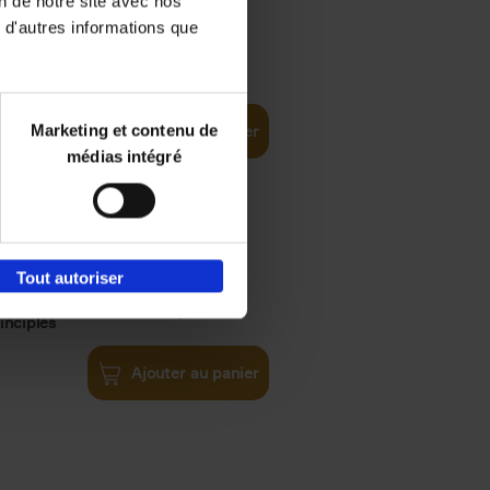
on de notre site avec nos
 d'autres informations que
iness
€
29,
99
(EN)
tal world
Marketing et contenu de
Ajouter au panier
médias intégré
Tout autoriser
€
34,
99
inciples
Ajouter au panier