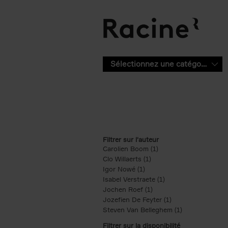
Aller au contenu principal
Sélectionnez une catégorie
Filtrer sur l'auteur
Carolien Boom (1)
Apply Carolien Boom fi
Clo Willaerts (1)
Apply Clo Willaerts filter
Igor Nowé (1)
Apply Igor Nowé filter
Isabel Verstraete (1)
Apply Isabel Verstrae
Jochen Roef (1)
Apply Jochen Roef filte
Jozefien De Feyter (1)
Apply Jozefien De 
Steven Van Belleghem (1)
Apply Steven V
Filtrer sur la disponibilité