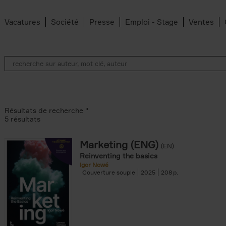
Vacatures
Société
Presse
Emploi - Stage
Ventes
Résultats de recherche ''
5 résultats
Marketing (ENG)
(EN)
lter
Reinventing the basics
Igor Nowé
Couverture souple
2025
208
te filter
r
Feyter filter
an Belleghem filter