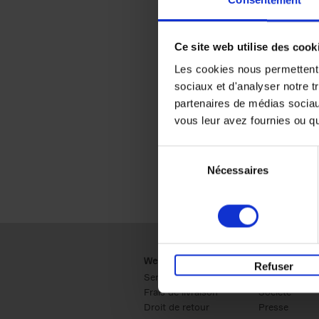
Consentement
Ce site web utilise des cook
Les cookies nous permettent d
sociaux et d'analyser notre t
partenaires de médias sociaux
vous leur avez fournies ou qu'
Sélection
Nécessaires
du
consentement
Webshop
Business
Refuser
Service clients
Ventes
Frais de livraison
Société
Droit de retour
Presse