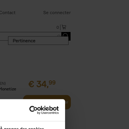
Contact
Se connecter
0
Pertinence
€
34,
99
(EN)
Monetize
Ajouter au panier