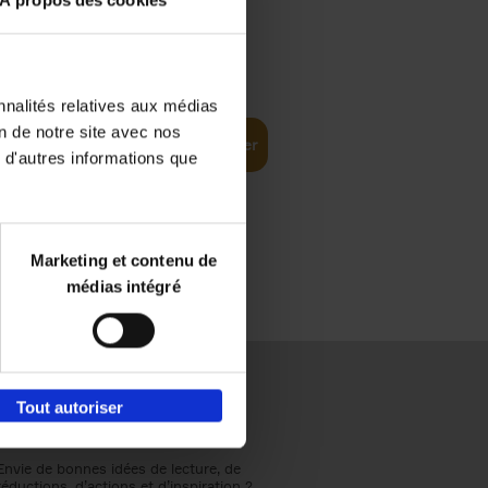
À propos des cookies
€
37,
50
(EN)
: From
nnalités relatives aux médias
on de notre site avec nos
Ajouter au panier
 d'autres informations que
Marketing et contenu de
médias intégré
Tout autoriser
Envie de bonnes idées de lecture, de
réductions, d’actions et d’inspiration ?