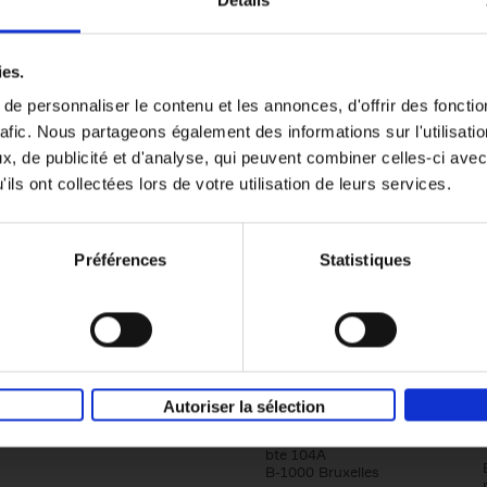
Détails
Content Marketing like a PRO
ies.
The All-In-One Guide to Content Marketing
e personnaliser le contenu et les annonces, d'offrir des fonctio
Planning to Promoting
rafic. Nous partageons également des informations sur l'utilisati
Clo Willaerts
Couverture souple
2023
352
, de publicité et d'analyse, qui peuvent combiner celles-ci avec
ils ont collectées lors de votre utilisation de leurs services.
Préférences
Statistiques
Société
Éditions Racine
Autoriser la sélection
Tour & Taxis
Qui sommes-nous?
Avenue du Port, 86C
bte 104A
B-1000 Bruxelles