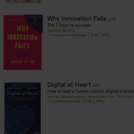
Why Innovation Fails
(EN)
The 7 keys to success
Joachim De Vos
Couverture cartonnée
2022
316
Digital at Heart
(EN)
How to lead a human centric digital transf
Karlien Vanderheyden
Ignace Decroix
Stijn Viae
Couverture souple
2025
328