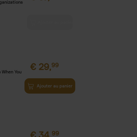
ganizations
€
29,
99
s When You
Ajouter au panier
€
34,
99