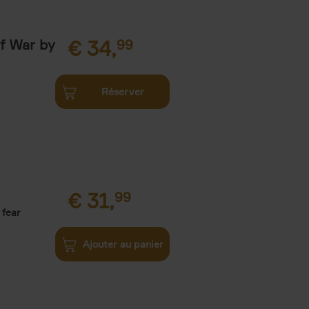
of War by
€
34,
99
Réserver
€
31,
99
 fear
Ajouter au panier