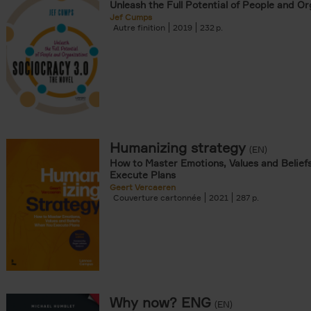
Unleash the Full Potential of People and Or
Jef Cumps
Autre finition
2019
232
Humanizing strategy
(EN)
How to Master Emotions, Values and Belief
Execute Plans
Geert Vercaeren
Couverture cartonnée
2021
287
Why now? ENG
(EN)