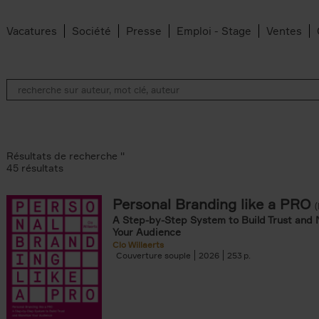
Vacatures
Société
Presse
Emploi - Stage
Ventes
Résultats de recherche ''
45 résultats
Personal Branding like a PRO
A Step-by-Step System to Build Trust and 
ilter
Your Audience
Clo Willaerts
s filter
Couverture souple
2026
253
filter
filter