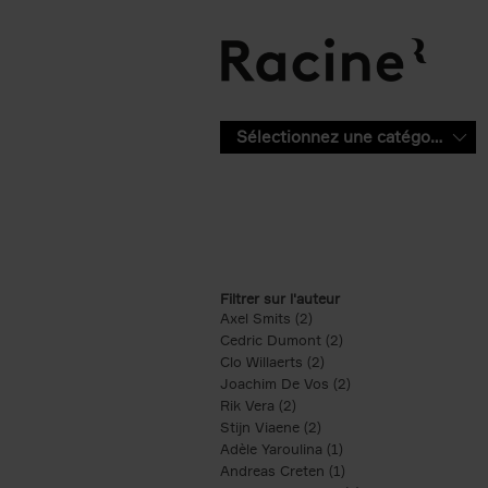
Aller au contenu principal
Sélectionnez une catégorie
Filtrer sur l'auteur
Axel Smits (2)
Apply Axel Smits filter
Cedric Dumont (2)
Apply Cedric Dumont f
Clo Willaerts (2)
Apply Clo Willaerts filter
Joachim De Vos (2)
Apply Joachim De Vo
Rik Vera (2)
Apply Rik Vera filter
Stijn Viaene (2)
Apply Stijn Viaene filter
Adèle Yaroulina (1)
Apply Adèle Yaroulina 
Andreas Creten (1)
Apply Andreas Creten 