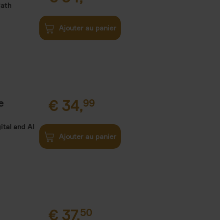
Path
Ajouter au panier
e
€
34,
99
ital and AI
Ajouter au panier
€
37,
50