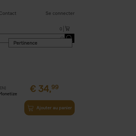
Contact
Se connecter
0
Pertinence
€
34,
99
(EN)
Monetize
Ajouter au panier