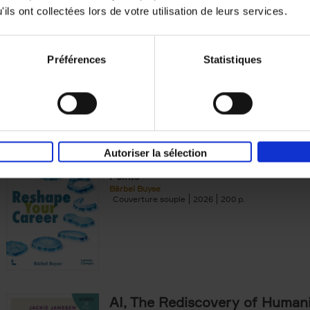
Dominic Rossi
ils ont collectées lors de votre utilisation de leurs services.
Couverture souple
2025
200
Préférences
Statistiques
Reshape Your Career
(EN)
Autoriser la sélection
Your Roadmap for Career Change at Life’s 
Points
Bärbel Buyse
Couverture souple
2026
200
AI, The Rediscovery of Human