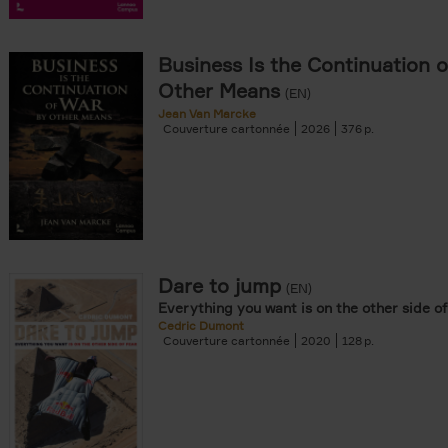
iels filter
amme filter
Business Is the Continuation 
Other Means
(EN)
Jean Van Marcke
onible prochainement filter
Couverture cartonnée
2026
376
ar als POD filter
tock filter
souple filter
re cartonnée filter
er
Dare to jump
(EN)
Everything you want is on the other side of
er
Cedric Dumont
Couverture cartonnée
2020
128