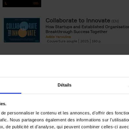
Collaborate to Innovate
(EN)
How Startups and Established Organisatio
Breakthrough Success Together
Adèle Yaroulina
Couverture souple
2025
160
The Uncertainty Principle
(EN)
Riding the waves of the Never Normal
Peter Hinssen
Couverture cartonnée
2025
288
Détails
ies.
e personnaliser le contenu et les annonces, d'offrir des fonctio
rafic. Nous partageons également des informations sur l'utilisati
The Double-Gold Mindset
(EN)
, de publicité et d'analyse, qui peuvent combiner celles-ci avec