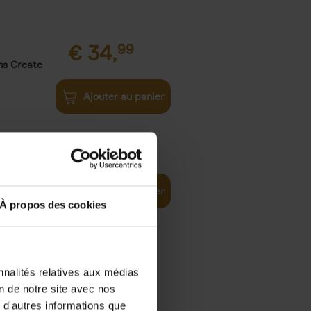
€
34,
99
ns Create
Ajouter au panier
€
34,
99
Ajouter au panier
À propos des cookies
nnalités relatives aux médias
on de notre site avec nos
€
29,
99
 d'autres informations que