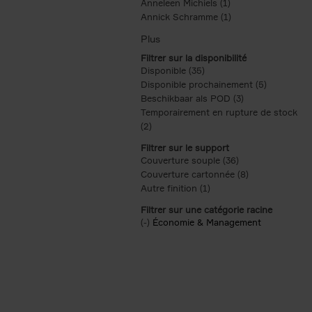
Anneleen Michiels (1)
Apply Anneleen Mich
Annick Schramme (1)
Apply Annick Schr
Filtrer sur la disponibilité
Disponible (35)
Apply Disponible filter
Disponible prochainement (5)
Apply Disp
Beschikbaar als POD (3)
Apply Beschikba
Temporairement en rupture de stock
(2)
Apply Temporairement en rupture de s
Filtrer sur le support
Couverture souple (36)
Apply Couverture 
Couverture cartonnée (8)
Apply Couvertu
Autre finition (1)
Apply Autre finition filt
Filtrer sur une catégorie racine
(-)
Remove Économie & Management filt
Économie & Management