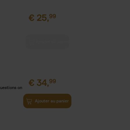
€
25,
99
€
34,
99
uestions on
Ajouter au panier