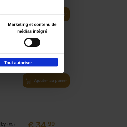
Ajouter au panier
Marketing et contenu de
médias intégré
€
34,
99
Tout autoriser
Tipping
Ajouter au panier
ity
€
34,
99
(EN)