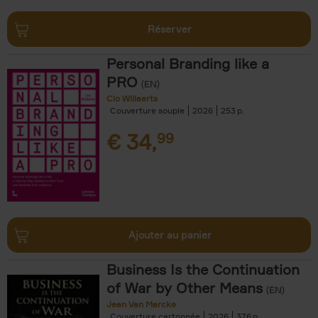
Réserver
Personal Branding like a
PRO
(EN)
Clo Willaerts
Couverture souple
2026
253
€
34,
99
Ajouter au panier
Business Is the Continuation
of War by Other Means
(EN)
Jean Van Marcke
Couverture cartonnée
2026
376