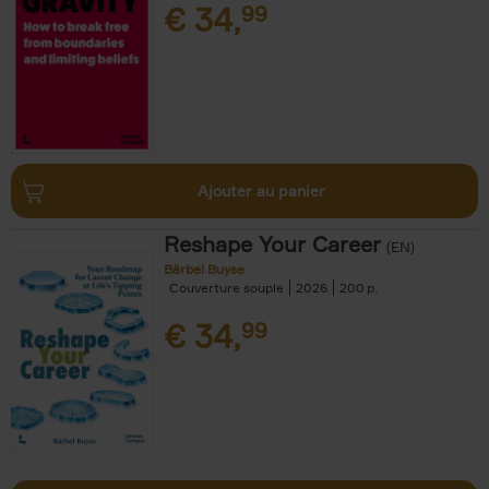
€
34,
99
Ajouter au panier
Reshape Your Career
(EN)
Bärbel Buyse
Couverture souple
2026
200
€
34,
99