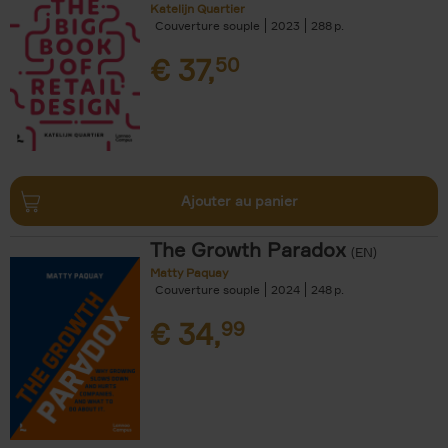
Katelijn Quartier
Couverture souple
2023
288
€
37,
50
Ajouter au panier
The Growth Paradox
(EN)
Matty Paquay
Couverture souple
2024
248
€
34,
99