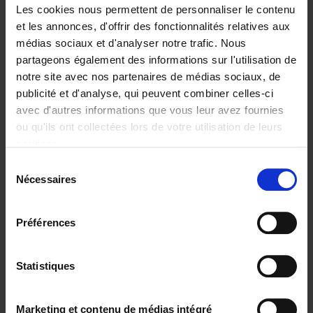
Les cookies nous permettent de personnaliser le contenu
et les annonces, d'offrir des fonctionnalités relatives aux
médias sociaux et d'analyser notre trafic. Nous
partageons également des informations sur l'utilisation de
Ajouter au panier
notre site avec nos partenaires de médias sociaux, de
publicité et d'analyse, qui peuvent combiner celles-ci
I want a coach!
(EN)
avec d'autres informations que vous leur avez fournies
Marleen Boen
Leen Lambrechts
ou qu'ils ont collectées lors de votre utilisation de leurs
Georges Anthoon
Couverture souple
2013
168
services.
€
24,
99
Sélection
Nécessaires
du
consentement
Préférences
Statistiques
Go with your talent
(EN)
Marketing et contenu de médias intégré