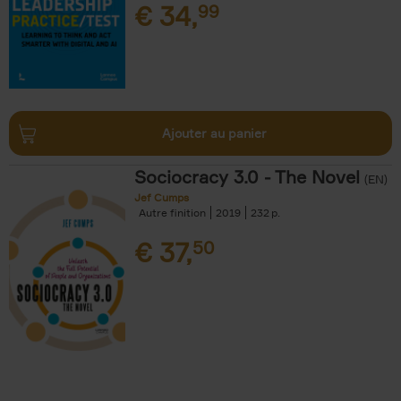
€
34,
99
Ajouter au panier
Sociocracy 3.0 - The Novel
(EN)
Jef Cumps
Autre finition
2019
232
€
37,
50