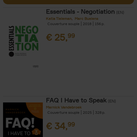
Essentials - Negotiation
(EN)
Katia Tieleman
Marc Buelens
Couverture souple
2018
156
€
25,
99
FAQ I Have to Speak
(EN)
Marnick Vandebroek
Couverture souple
2025
328
€
34,
99