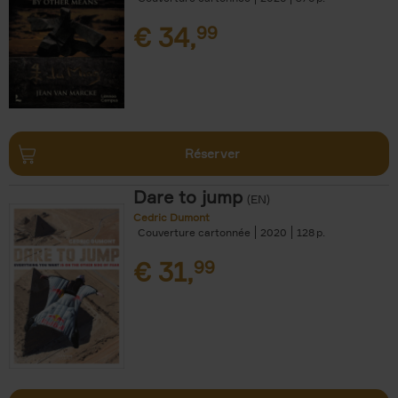
€
34,
99
Réserver
Dare to jump
(EN)
Cedric Dumont
Couverture cartonnée
2020
128
€
31,
99