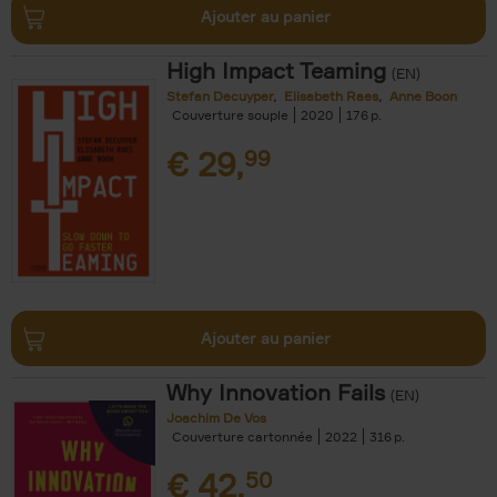
Ajouter au panier
High Impact Teaming
(EN)
Stefan Decuyper
Elisabeth Raes
Anne Boon
Couverture souple
2020
176
€
29,
99
Ajouter au panier
Why Innovation Fails
(EN)
Joachim De Vos
Couverture cartonnée
2022
316
€
42,
50