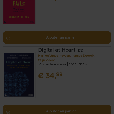
Ajouter au panier
Digital at Heart
(EN)
Karlien Vanderheyden
Ignace Decroix
Stijn Viaene
Couverture souple
2025
328
€
34,
99
Ajouter au panier