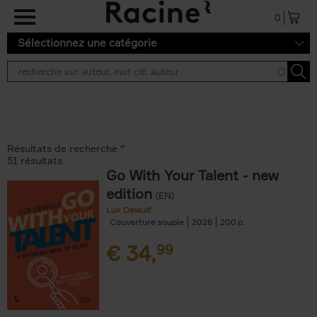
Aller au contenu principal
0
Sélectionnez une catégorie
Résultats de recherche ''
51 résultats
Go With Your Talent - new
edition
(EN)
Luk Dewulf
Couverture souple
2026
200
€
34,
99