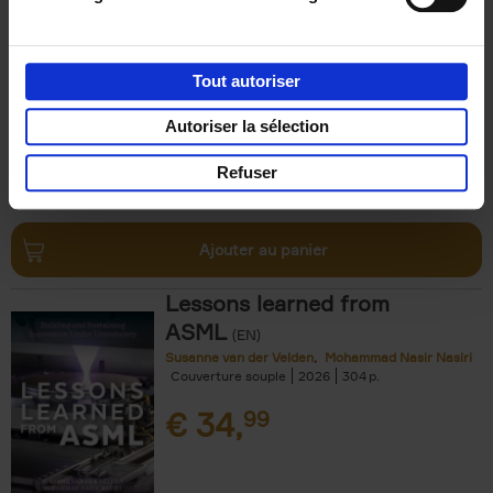
Luk Dewulf
Couverture souple
2012
139
€
31,
99
Tout autoriser
Autoriser la sélection
Refuser
Ajouter au panier
Lessons learned from
ASML
(EN)
Susanne van der Velden
Mohammad Nasir Nasiri
Couverture souple
2026
304
€
34,
99