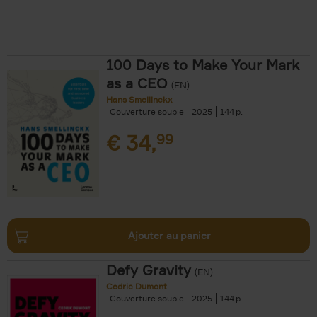
100 Days to Make Your Mark
as a CEO
(EN)
Hans Smellinckx
Couverture souple
2025
144
€
34,
99
Ajouter au panier
Defy Gravity
(EN)
Cedric Dumont
Couverture souple
2025
144