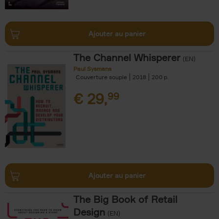
Ajouter au panier
The Channel Whisperer
(EN)
Paul Sysmans
Couverture souple
2018
200
€
29,
99
Ajouter au panier
The Big Book of Retail
Design
(EN)