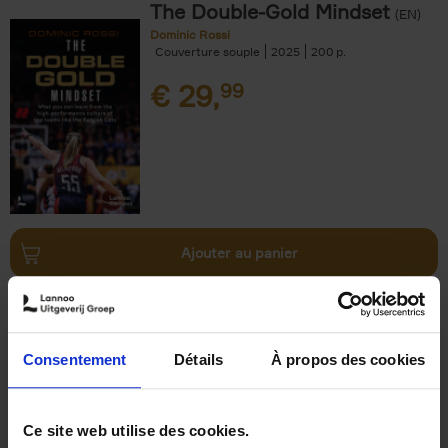
The Double-Gold Mindset
(EN)
Dominic Rossi
Couverture souple
2025
200
€
29,
99
Ajouter au panier
The Uncertainty Principle
(EN)
Peter Hinssen
Couverture cartonnée
2025
288
Consentement
Détails
À propos des cookies
€
34,
99
Ce site web utilise des cookies.