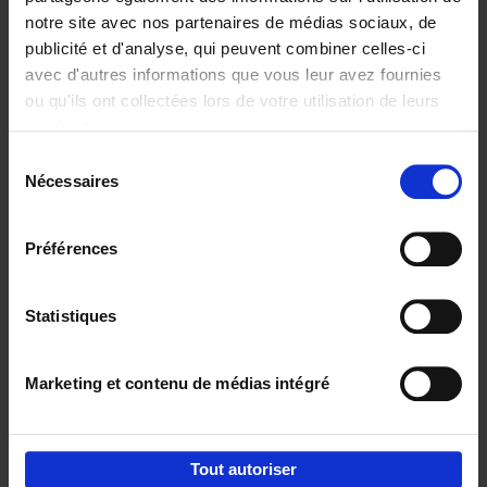
notre site avec nos partenaires de médias sociaux, de
€
29,
99
publicité et d'analyse, qui peuvent combiner celles-ci
avec d'autres informations que vous leur avez fournies
ou qu'ils ont collectées lors de votre utilisation de leurs
services.
Sélection
Nécessaires
du
Ajouter au panier
consentement
Digital marketing like a PRO -
Préférences
completely revised edition
(EN)
Clo Willaerts
Couverture souple
2022
226
Statistiques
€
35,
50
Marketing et contenu de médias intégré
Tout autoriser