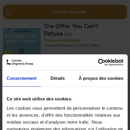
Ajouter au panier
The Offer You Can't
Refuse
(EN)
Steven Van Belleghem
Couverture souple
2020
256
€
37,
50
Consentement
Détails
À propos des cookies
Ajouter au panier
Ce site web utilise des cookies.
Les cookies nous permettent de personnaliser le contenu
Building Bonds = Building
et les annonces, d'offrir des fonctionnalités relatives aux
Business
(EN)
médias sociaux et d'analyser notre trafic. Nous
Jochen Roef
Jozefien De Feyter
Carolien Boom
partageons également des informations sur l'utilisation de
Couverture souple
2025
200