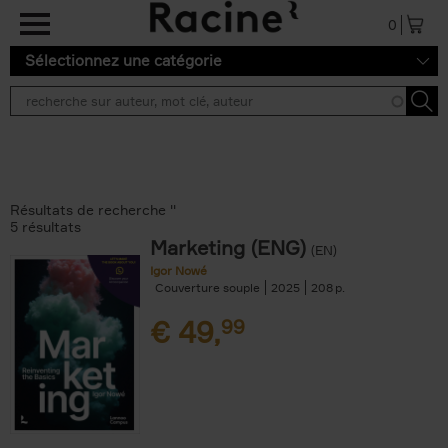
Aller au contenu principal
0
Sélectionnez une catégorie
Résultats de recherche ''
5 résultats
Marketing (ENG)
(EN)
Igor Nowé
Couverture souple
2025
208
€
49,
99