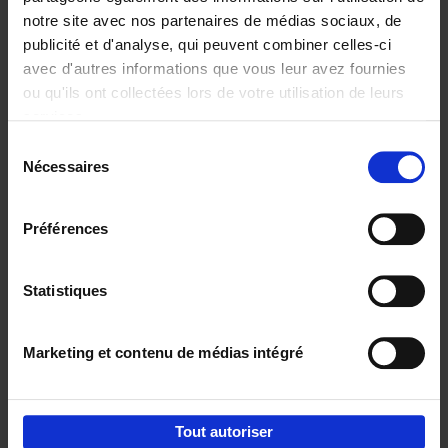
notre site avec nos partenaires de médias sociaux, de
€
29,
99
publicité et d'analyse, qui peuvent combiner celles-ci
avec d'autres informations que vous leur avez fournies
ou qu'ils ont collectées lors de votre utilisation de leurs
services.
Sélection
Nécessaires
du
Ajouter au panier
consentement
Digital marketing like a PRO -
Préférences
completely revised edition
(EN)
Clo Willaerts
Couverture souple
2022
226
Statistiques
€
35,
50
Marketing et contenu de médias intégré
Tout autoriser