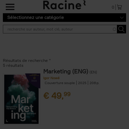
Aller au contenu principal
0
Sélectionnez une catégorie
Résultats de recherche ''
5 résultats
Marketing (ENG)
(EN)
Igor Nowé
Couverture souple
2025
208
€
49,
99