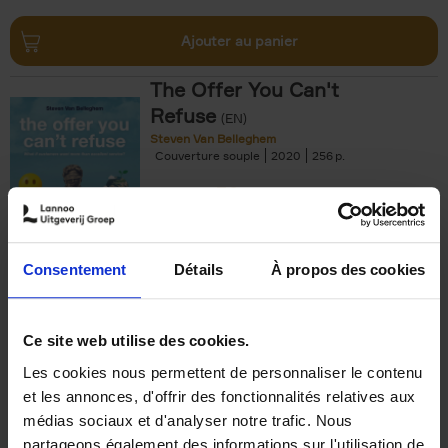
Ajouter au panier
The Offer You Can't
Refuse
(EN)
Steven Van Belleghem
Couverture souple
2020
256
€
37,
50
Consentement
Détails
À propos des cookies
Ajouter au panier
Ce site web utilise des cookies.
Les cookies nous permettent de personnaliser le contenu
Building Bonds = Building
et les annonces, d'offrir des fonctionnalités relatives aux
Business
(EN)
médias sociaux et d'analyser notre trafic. Nous
Jochen Roef
Jozefien De Feyter
Carolien Boom
partageons également des informations sur l'utilisation de
Couverture souple
2025
200