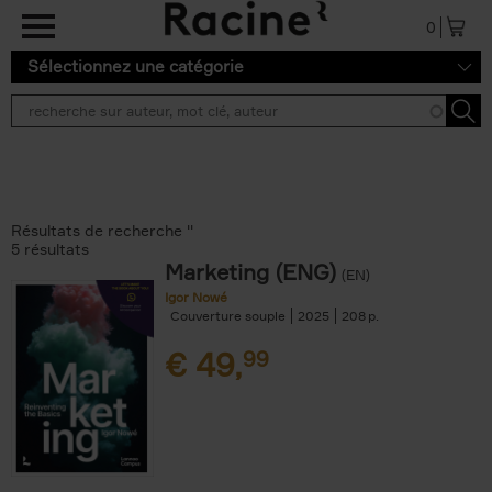
Aller au contenu principal
0
Sélectionnez une catégorie
Résultats de recherche ''
5 résultats
Marketing (ENG)
(EN)
Igor Nowé
Couverture souple
2025
208
€
49,
99