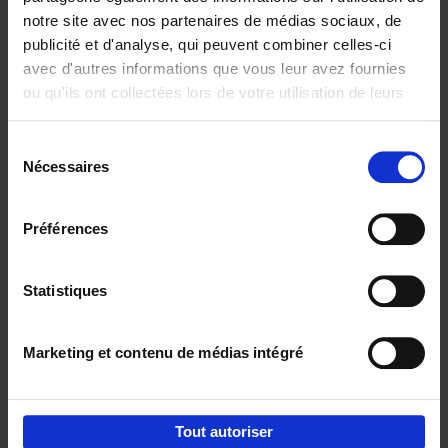
notre site avec nos partenaires de médias sociaux, de
€
29,
99
publicité et d'analyse, qui peuvent combiner celles-ci
avec d'autres informations que vous leur avez fournies
ou qu'ils ont collectées lors de votre utilisation de leurs
services.
Sélection
Nécessaires
du
Ajouter au panier
consentement
Digital marketing like a PRO -
Préférences
completely revised edition
(EN)
Clo Willaerts
Couverture souple
2022
226
Statistiques
€
35,
50
Marketing et contenu de médias intégré
Tout autoriser