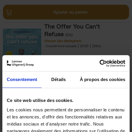
Ajouter au panier
The Offer You Can't
Refuse
(EN)
Steven Van Belleghem
Couverture souple
2020
256
€
37,
50
Consentement
Détails
À propos des cookies
Ajouter au panier
Ce site web utilise des cookies.
Les cookies nous permettent de personnaliser le contenu
Building Bonds = Building
et les annonces, d'offrir des fonctionnalités relatives aux
Business
(EN)
médias sociaux et d'analyser notre trafic. Nous
Jochen Roef
Jozefien De Feyter
Carolien Boom
partageons également des informations sur l'utilisation de
Couverture souple
2025
200