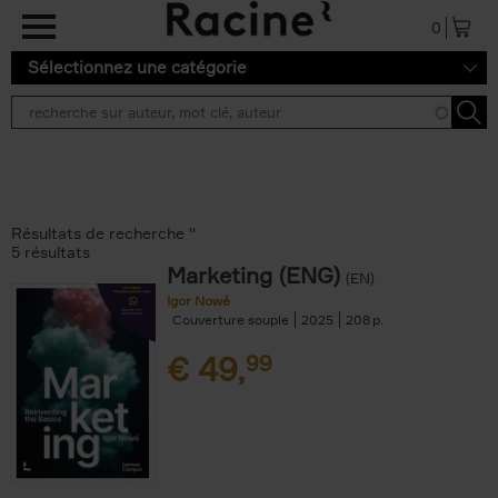
Aller au contenu principal
0
Sélectionnez une catégorie
Résultats de recherche ''
5 résultats
Marketing (ENG)
(EN)
Igor Nowé
Couverture souple
2025
208
€
49,
99