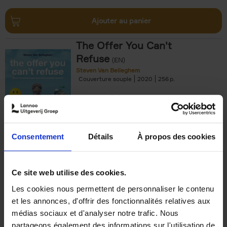
Ajouter au panier
The Offer You Can't
Refuse
(EN)
Steven Van Belleghem
Couverture souple
2020
256
€
37,
50
Consentement
Détails
À propos des cookies
Ajouter au panier
Ce site web utilise des cookies.
Les cookies nous permettent de personnaliser le contenu
Building Bonds = Building
et les annonces, d'offrir des fonctionnalités relatives aux
Business
(EN)
médias sociaux et d'analyser notre trafic. Nous
Jochen Roef
Jozefien De Feyter
Carolien Boom
partageons également des informations sur l'utilisation de
Couverture souple
2025
200