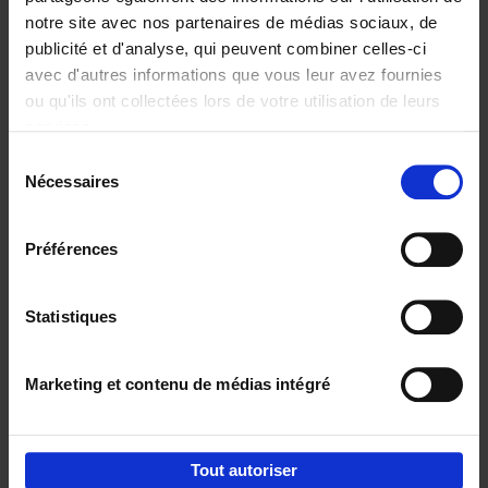
notre site avec nos partenaires de médias sociaux, de
€
29,
99
publicité et d'analyse, qui peuvent combiner celles-ci
avec d'autres informations que vous leur avez fournies
ou qu'ils ont collectées lors de votre utilisation de leurs
services.
Sélection
Nécessaires
du
Ajouter au panier
consentement
Digital marketing like a PRO -
Préférences
completely revised edition
(EN)
Clo Willaerts
Couverture souple
2022
226
Statistiques
€
35,
50
Marketing et contenu de médias intégré
Tout autoriser