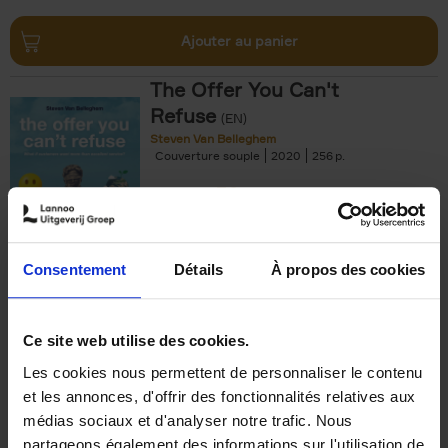
Ajouter au panier
The Offer You Can't
Refuse
(EN)
Steven Van Belleghem
Couverture souple
2020
256
€
37,
50
Consentement
Détails
À propos des cookies
Ajouter au panier
Ce site web utilise des cookies.
Les cookies nous permettent de personnaliser le contenu
Building Bonds = Building
et les annonces, d'offrir des fonctionnalités relatives aux
Business
(EN)
médias sociaux et d'analyser notre trafic. Nous
Jochen Roef
Jozefien De Feyter
Carolien Boom
partageons également des informations sur l'utilisation de
Couverture souple
2025
200