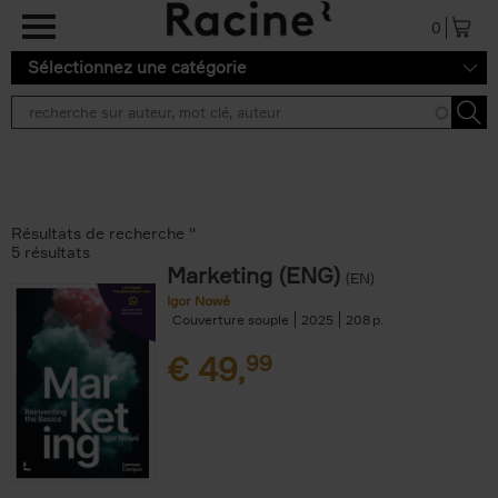
Aller au contenu principal
0
Sélectionnez une catégorie
Résultats de recherche ''
5 résultats
Marketing (ENG)
(EN)
Igor Nowé
Couverture souple
2025
208
€
49,
99