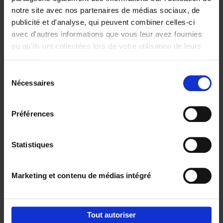
notre site avec nos partenaires de médias sociaux, de
€
29,
99
publicité et d'analyse, qui peuvent combiner celles-ci
avec d'autres informations que vous leur avez fournies
ou qu'ils ont collectées lors de votre utilisation de leurs
services.
Sélection
Nécessaires
du
Ajouter au panier
consentement
Digital marketing like a PRO -
Préférences
completely revised edition
(EN)
Clo Willaerts
Couverture souple
2022
226
Statistiques
€
35,
50
Marketing et contenu de médias intégré
Tout autoriser