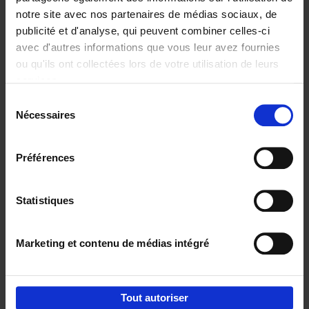
notre site avec nos partenaires de médias sociaux, de
€
29,
99
publicité et d'analyse, qui peuvent combiner celles-ci
avec d'autres informations que vous leur avez fournies
ou qu'ils ont collectées lors de votre utilisation de leurs
services.
Sélection
Nécessaires
du
Ajouter au panier
consentement
Digital marketing like a PRO -
Préférences
completely revised edition
(EN)
Clo Willaerts
Couverture souple
2022
226
Statistiques
€
35,
50
Marketing et contenu de médias intégré
Tout autoriser