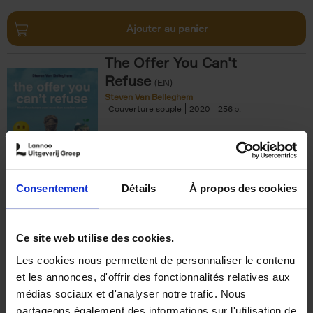
Ajouter au panier
The Offer You Can't
Refuse
(EN)
Steven Van Belleghem
Couverture souple
2020
256
€
37,
50
Consentement
Détails
À propos des cookies
Ajouter au panier
Ce site web utilise des cookies.
Les cookies nous permettent de personnaliser le contenu
Building Bonds = Building
et les annonces, d'offrir des fonctionnalités relatives aux
Business
(EN)
médias sociaux et d'analyser notre trafic. Nous
Jochen Roef
Jozefien De Feyter
Carolien Boom
partageons également des informations sur l'utilisation de
Couverture souple
2025
200