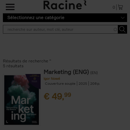
Aller au contenu principal
0
Sélectionnez une catégorie
Résultats de recherche ''
5 résultats
Marketing (ENG)
(EN)
Igor Nowé
Couverture souple
2025
208
€
49,
99