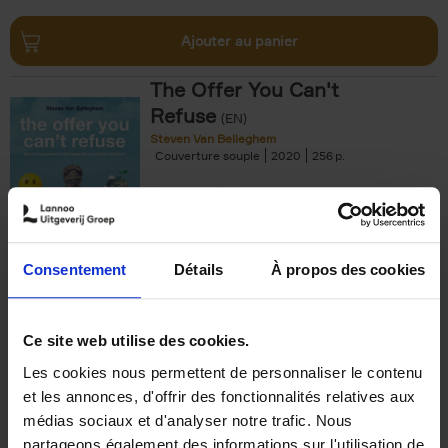
Ajouter au panier
The Offer You Can't
Refuse
(EN)
Steven Van Belleghem
Couverture souple
2020
256
€
37,
50
Consentement
Détails
À propos des cookies
Ajouter au panier
Ce site web utilise des cookies.
Les cookies nous permettent de personnaliser le contenu
Building Bonds = Building
et les annonces, d'offrir des fonctionnalités relatives aux
Business
(EN)
médias sociaux et d'analyser notre trafic. Nous
Jochen Roef
Jozefien De Feyter
Carolien Boom
partageons également des informations sur l'utilisation de
Couverture souple
2025
200