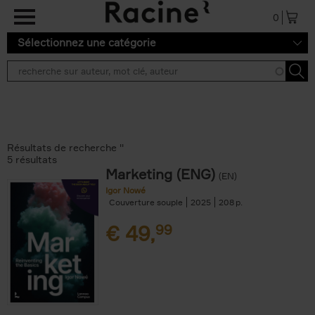
Aller au contenu principal
0
Sélectionnez une catégorie
Résultats de recherche ''
5 résultats
Marketing (ENG)
(EN)
Igor Nowé
Couverture souple
2025
208
€
49,
99