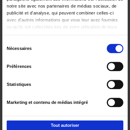
notre site avec nos partenaires de médias sociaux, de
€
29,
99
publicité et d'analyse, qui peuvent combiner celles-ci
avec d'autres informations que vous leur avez fournies
ou qu'ils ont collectées lors de votre utilisation de leurs
services.
Sélection
Nécessaires
du
Ajouter au panier
consentement
Digital marketing like a PRO -
Préférences
completely revised edition
(EN)
Clo Willaerts
Couverture souple
2022
226
Statistiques
€
35,
50
Marketing et contenu de médias intégré
Tout autoriser