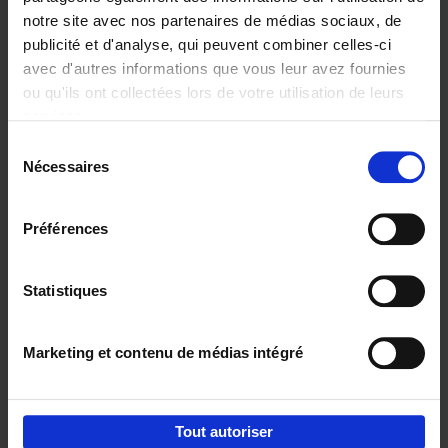
notre site avec nos partenaires de médias sociaux, de
€
37,
50
publicité et d'analyse, qui peuvent combiner celles-ci
avec d'autres informations que vous leur avez fournies
ou qu'ils ont collectées lors de votre utilisation de leurs
services.
Sélection
Nécessaires
du
Ajouter au panier
consentement
Building Bonds = Building
Préférences
Business
(EN)
Jochen Roef
Jozefien De Feyter
Carolien Boom
Couverture souple
2025
200
Statistiques
€
29,
99
Marketing et contenu de médias intégré
Tout autoriser