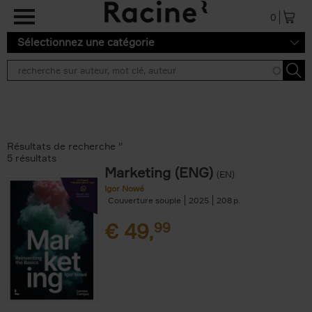
Aller au contenu principal
0
Sélectionnez une catégorie
Résultats de recherche ''
5 résultats
Marketing (ENG)
(EN)
Igor Nowé
Couverture souple
2025
208
€
49,
99