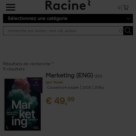
Aller au contenu principal
0
Sélectionnez une catégorie
Résultats de recherche ''
5 résultats
Marketing (ENG)
(EN)
Igor Nowé
Couverture souple
2025
208
€
49,
99