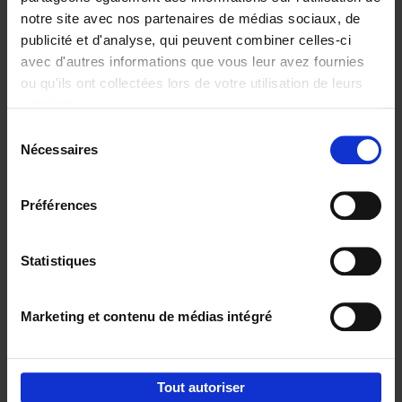
notre site avec nos partenaires de médias sociaux, de
€
29,
99
publicité et d'analyse, qui peuvent combiner celles-ci
avec d'autres informations que vous leur avez fournies
ou qu'ils ont collectées lors de votre utilisation de leurs
services.
Sélection
Nécessaires
du
Ajouter au panier
consentement
Digital marketing like a PRO -
Préférences
completely revised edition
(EN)
Clo Willaerts
Couverture souple
2022
226
Statistiques
€
35,
50
Marketing et contenu de médias intégré
Tout autoriser