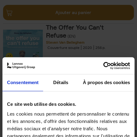
Ajouter au panier
The Offer You Can't
Refuse
(EN)
Steven Van Belleghem
Couverture souple
2020
256
€
37,
50
Consentement
Détails
À propos des cookies
Ajouter au panier
Ce site web utilise des cookies.
Les cookies nous permettent de personnaliser le contenu
Building Bonds = Building
et les annonces, d'offrir des fonctionnalités relatives aux
Business
(EN)
médias sociaux et d'analyser notre trafic. Nous
Jochen Roef
Jozefien De Feyter
Carolien Boom
partageons également des informations sur l'utilisation de
Couverture souple
2025
200