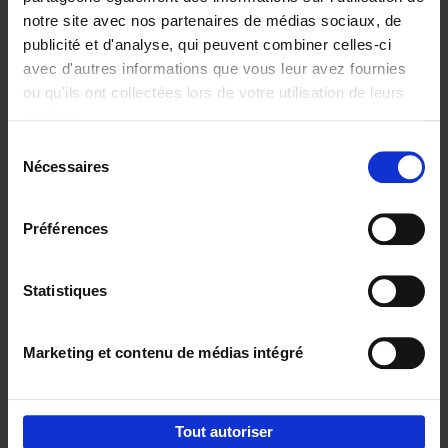
notre site avec nos partenaires de médias sociaux, de
€
29,
99
publicité et d'analyse, qui peuvent combiner celles-ci
avec d'autres informations que vous leur avez fournies
ou qu'ils ont collectées lors de votre utilisation de leurs
services.
Sélection
Nécessaires
du
Ajouter au panier
consentement
Digital marketing like a PRO -
Préférences
completely revised edition
(EN)
Clo Willaerts
Couverture souple
2022
226
Statistiques
€
35,
50
Marketing et contenu de médias intégré
Tout autoriser