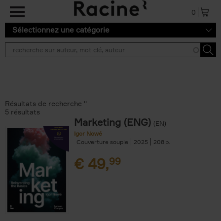
Aller au contenu principal
0
Sélectionnez une catégorie
Résultats de recherche ''
5 résultats
Marketing (ENG)
(EN)
Igor Nowé
Couverture souple
2025
208
€
49,
99