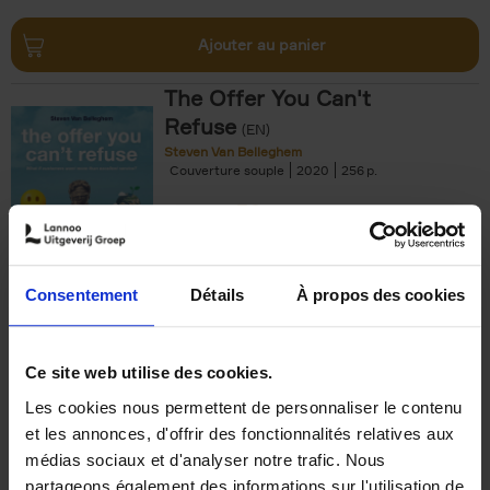
Ajouter au panier
The Offer You Can't
Refuse
(EN)
Steven Van Belleghem
Couverture souple
2020
256
€
37,
50
Consentement
Détails
À propos des cookies
Ajouter au panier
Ce site web utilise des cookies.
Les cookies nous permettent de personnaliser le contenu
Building Bonds = Building
et les annonces, d'offrir des fonctionnalités relatives aux
Business
(EN)
médias sociaux et d'analyser notre trafic. Nous
Jochen Roef
Jozefien De Feyter
Carolien Boom
partageons également des informations sur l'utilisation de
Couverture souple
2025
200