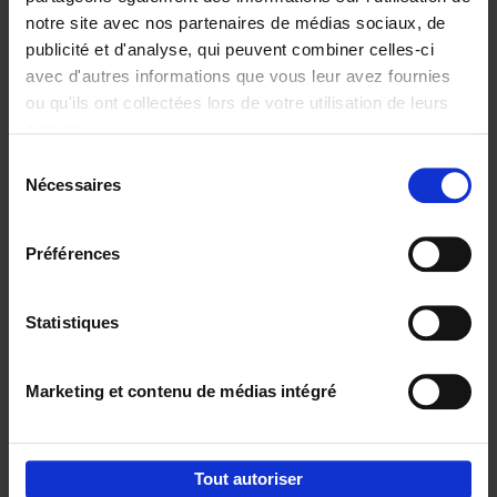
notre site avec nos partenaires de médias sociaux, de
€
29,
99
publicité et d'analyse, qui peuvent combiner celles-ci
avec d'autres informations que vous leur avez fournies
ou qu'ils ont collectées lors de votre utilisation de leurs
services.
Sélection
Nécessaires
du
Ajouter au panier
consentement
Digital marketing like a PRO -
Préférences
completely revised edition
(EN)
Clo Willaerts
Couverture souple
2022
226
Statistiques
€
35,
50
Marketing et contenu de médias intégré
Tout autoriser