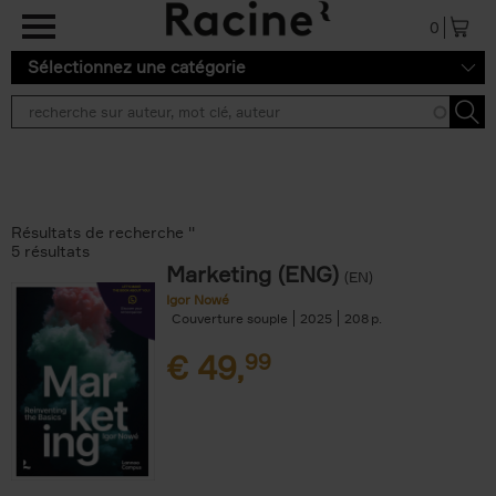
Aller au contenu principal
0
Sélectionnez une catégorie
Résultats de recherche ''
5 résultats
Marketing (ENG)
(EN)
Igor Nowé
Couverture souple
2025
208
€
49,
99