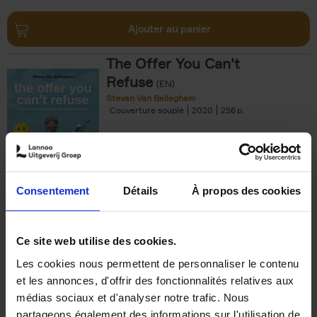
Ajouter au panier
The Offer You Can't
Refuse
(EN)
Steven Van Belleghem
Couverture souple
2020
256
€
37,
50
Consentement
Détails
À propos des cookies
Ajouter au panier
Ce site web utilise des cookies.
Les cookies nous permettent de personnaliser le contenu
Building Bonds = Building
et les annonces, d'offrir des fonctionnalités relatives aux
Business
(EN)
médias sociaux et d'analyser notre trafic. Nous
Jochen Roef
Jozefien De Feyter
Carolien Boom
partageons également des informations sur l'utilisation de
Couverture souple
2025
200