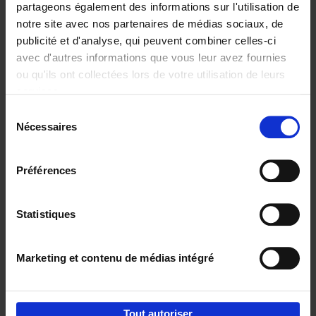
partageons également des informations sur l'utilisation de
notre site avec nos partenaires de médias sociaux, de
Ajouter au panier
publicité et d'analyse, qui peuvent combiner celles-ci
avec d'autres informations que vous leur avez fournies
Reward
(EN)
ou qu'ils ont collectées lors de votre utilisation de leurs
Axel Smits
Bart Van den Bussche
services.
Couverture souple
2024
222
Sélection
€
37,
50
Nécessaires
du
consentement
Préférences
Statistiques
Ajouter au panier
Marketing et contenu de médias intégré
Envie de bonnes idées de lecture, de
réductions, d’actions et d’inspiration ?
Tout autoriser