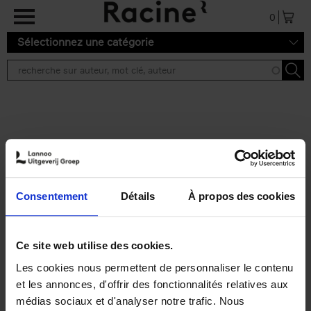
Aller au contenu principal
0
Sélectionnez une catégorie
Résultats de recherche ''
2 résultats
Operating With Positive
Impact
(EN)
Consentement
Détails
À propos des cookies
Axel Smits
Jochen Vincke
Couverture souple
2023
214
€
34,
99
Ce site web utilise des cookies.
Les cookies nous permettent de personnaliser le contenu
et les annonces, d'offrir des fonctionnalités relatives aux
médias sociaux et d'analyser notre trafic. Nous