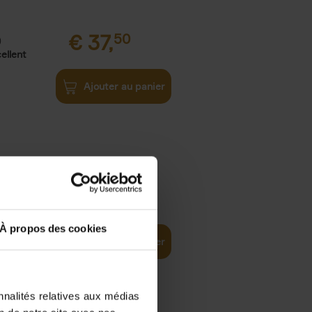
€
37,
50
)
ellent
Ajouter au panier
iness
€
29,
99
(EN)
tal world
À propos des cookies
Ajouter au panier
nnalités relatives aux médias