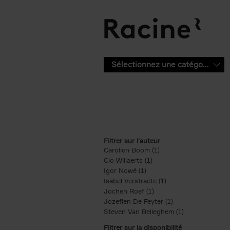
Aller au contenu principal
Sélectionnez une catégorie
Filtrer sur l'auteur
Carolien Boom (1)
Apply Carolien Boom fi
Clo Willaerts (1)
Apply Clo Willaerts filter
Igor Nowé (1)
Apply Igor Nowé filter
Isabel Verstraete (1)
Apply Isabel Verstrae
Jochen Roef (1)
Apply Jochen Roef filte
Jozefien De Feyter (1)
Apply Jozefien De 
Steven Van Belleghem (1)
Apply Steven V
Filtrer sur la disponibilité