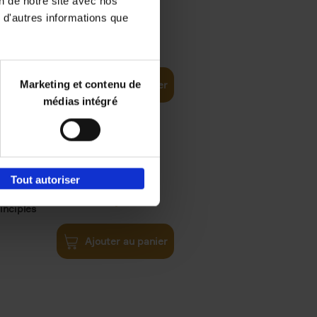
on de notre site avec nos
 d'autres informations que
€
35,
50
Marketing et contenu de
Ajouter au panier
médias intégré
Tout autoriser
€
34,
99
inciples
Ajouter au panier