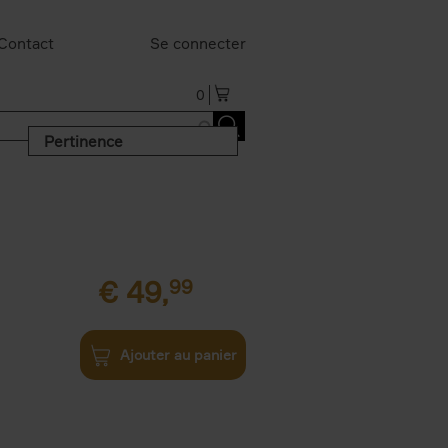
Contact
Se connecter
0
Pertinence
€
49,
99
Ajouter au panier