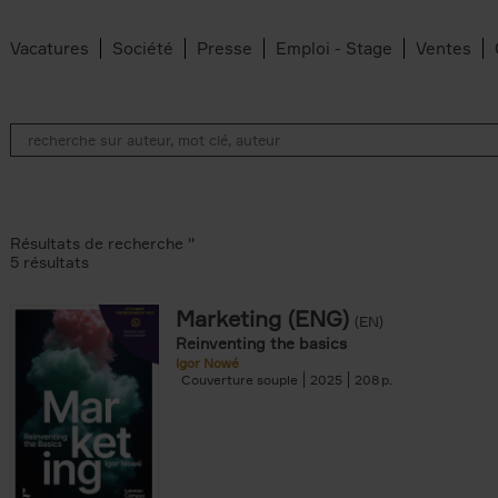
Vacatures
Société
Presse
Emploi - Stage
Ventes
Résultats de recherche ''
5 résultats
Marketing (ENG)
(EN)
lter
Reinventing the basics
Igor Nowé
Couverture souple
2025
208
te filter
r
Feyter filter
an Belleghem filter