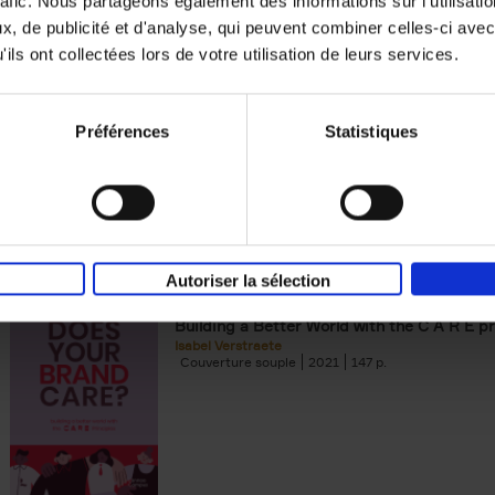
rafic. Nous partageons également des informations sur l'utilisati
, de publicité et d'analyse, qui peuvent combiner celles-ci avec
Digital marketing like a PRO -
ils ont collectées lors de votre utilisation de leurs services.
completely revised edition
(EN)
Prepare. Run. Optimize.
Clo Willaerts
Préférences
Statistiques
Couverture souple
2022
226
Autoriser la sélection
Does Your Brand Care?
(EN)
Building a Better World with the C A R E pr
Isabel Verstraete
Couverture souple
2021
147