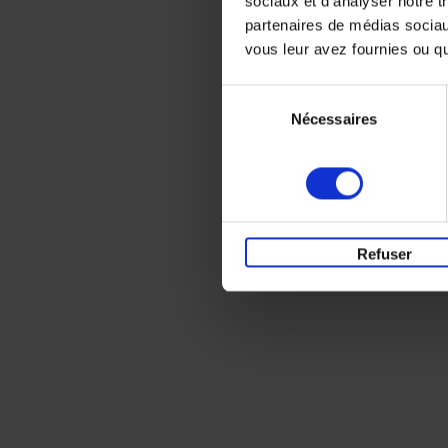
sociaux et d'analyser notre t
partenaires de médias sociaux
vous leur avez fournies ou qu'
Sélection
Nécessaires
du
consentement
Refuser