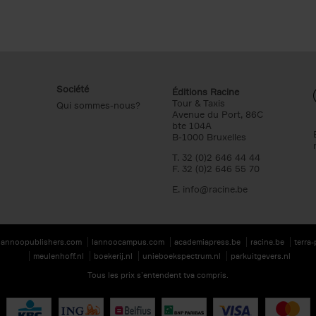
Société
Éditions Racine
Tour & Taxis
Qui sommes-nous?
Avenue du Port, 86C
bte 104A
B-1000 Bruxelles
T. 32 (0)2 646 44 44
F. 32 (0)2 646 55 70
E.
info@racine.be
lannoopublishers.com
lannoocampus.com
academiapress.be
racine.be
terra
meulenhoff.nl
boekerij.nl
unieboekspectrum.nl
parkuitgevers.nl
Tous les prix s’entendent tva compris.