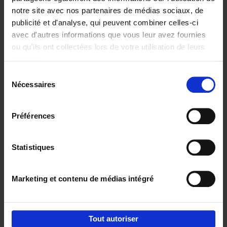
notre site avec nos partenaires de médias sociaux, de
€
29,
99
publicité et d'analyse, qui peuvent combiner celles-ci
avec d'autres informations que vous leur avez fournies
ou qu'ils ont collectées lors de votre utilisation de leurs
services.
Sélection
Nécessaires
du
Ajouter au panier
consentement
Digital marketing like a PRO -
Préférences
completely revised edition
(EN)
Clo Willaerts
Couverture souple
2022
226
Statistiques
€
35,
50
Marketing et contenu de médias intégré
Tout autoriser