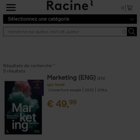
Aller au contenu principal
0
Sélectionnez une catégorie
Résultats de recherche ''
5 résultats
Marketing (ENG)
(EN)
Igor Nowé
Couverture souple
2025
208
€
49,
99