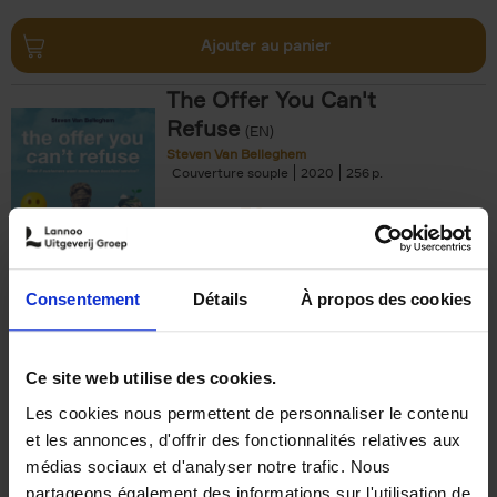
Ajouter au panier
The Offer You Can't
Refuse
(EN)
Steven Van Belleghem
Couverture souple
2020
256
€
37,
50
Consentement
Détails
À propos des cookies
Ajouter au panier
Ce site web utilise des cookies.
Les cookies nous permettent de personnaliser le contenu
Building Bonds = Building
et les annonces, d'offrir des fonctionnalités relatives aux
Business
(EN)
médias sociaux et d'analyser notre trafic. Nous
Jochen Roef
Jozefien De Feyter
Carolien Boom
partageons également des informations sur l'utilisation de
Couverture souple
2025
200