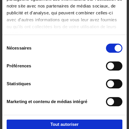
notre site avec nos partenaires de médias sociaux, de
€
29,
99
publicité et d'analyse, qui peuvent combiner celles-ci
avec d'autres informations que vous leur avez fournies
ou qu'ils ont collectées lors de votre utilisation de leurs
services.
Sélection
Nécessaires
du
Ajouter au panier
consentement
Digital marketing like a PRO -
Préférences
completely revised edition
(EN)
Clo Willaerts
Couverture souple
2022
226
Statistiques
€
35,
50
Marketing et contenu de médias intégré
Tout autoriser