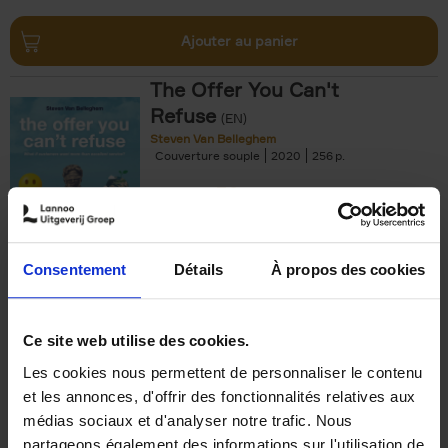
Ajouter au panier
The Offer You Can't
Refuse
(EN)
Steven Van Belleghem
Couverture souple
2020
256
€
37,
50
Consentement
Détails
À propos des cookies
Ajouter au panier
Ce site web utilise des cookies.
Les cookies nous permettent de personnaliser le contenu
Building Bonds = Building
et les annonces, d'offrir des fonctionnalités relatives aux
Business
(EN)
médias sociaux et d'analyser notre trafic. Nous
Jochen Roef
Jozefien De Feyter
Carolien Boom
partageons également des informations sur l'utilisation de
Couverture souple
2025
200