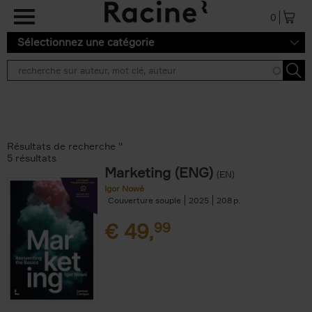
Aller au contenu principal
0
Sélectionnez une catégorie
Résultats de recherche ''
5 résultats
Marketing (ENG)
(EN)
Igor Nowé
Couverture souple
2025
208
€
49,
99