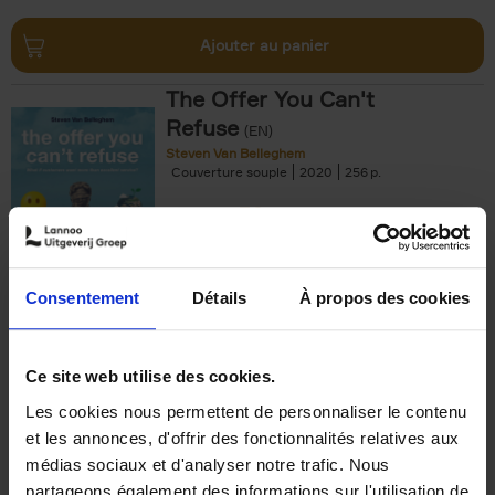
Ajouter au panier
The Offer You Can't
Refuse
(EN)
Steven Van Belleghem
Couverture souple
2020
256
€
37,
50
Consentement
Détails
À propos des cookies
Ajouter au panier
Ce site web utilise des cookies.
Les cookies nous permettent de personnaliser le contenu
Building Bonds = Building
et les annonces, d'offrir des fonctionnalités relatives aux
Business
(EN)
médias sociaux et d'analyser notre trafic. Nous
Jochen Roef
Jozefien De Feyter
Carolien Boom
partageons également des informations sur l'utilisation de
Couverture souple
2025
200