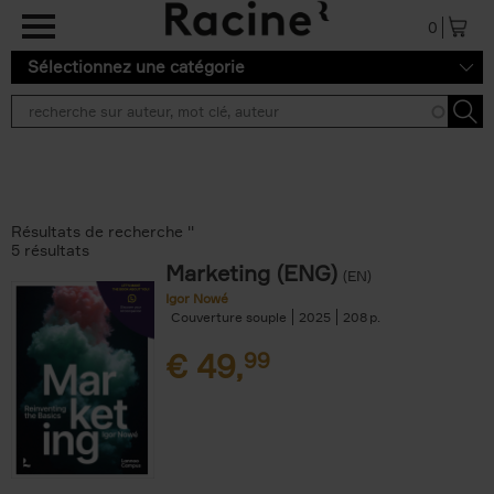
Aller au contenu principal
0
Sélectionnez une catégorie
Résultats de recherche ''
5 résultats
Marketing (ENG)
(EN)
Igor Nowé
Couverture souple
2025
208
€
49,
99