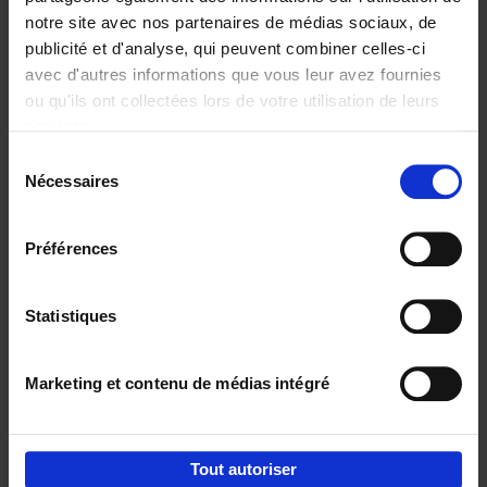
notre site avec nos partenaires de médias sociaux, de
€
29,
99
publicité et d'analyse, qui peuvent combiner celles-ci
avec d'autres informations que vous leur avez fournies
ou qu'ils ont collectées lors de votre utilisation de leurs
services.
Sélection
Nécessaires
du
Ajouter au panier
consentement
Digital marketing like a PRO -
Préférences
completely revised edition
(EN)
Clo Willaerts
Couverture souple
2022
226
Statistiques
€
35,
50
Marketing et contenu de médias intégré
Tout autoriser