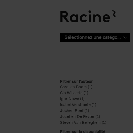
Aller au contenu principal
Sélectionnez une catégorie
Filtrer sur l'auteur
Carolien Boom (1)
Apply Carolien Boom fi
Clo Willaerts (1)
Apply Clo Willaerts filter
Igor Nowé (1)
Apply Igor Nowé filter
Isabel Verstraete (1)
Apply Isabel Verstrae
Jochen Roef (1)
Apply Jochen Roef filte
Jozefien De Feyter (1)
Apply Jozefien De 
Steven Van Belleghem (1)
Apply Steven V
Filtrer sur la disponibilité