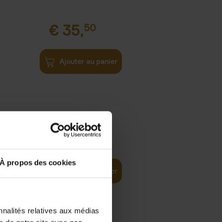
€
35,
50
Ajouter au panier
€
37,
50
)
ellent
À propos des cookies
Ajouter au panier
nnalités relatives aux médias