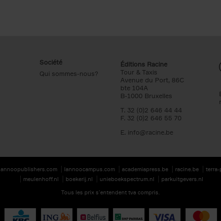
Société
Éditions Racine
Tour & Taxis
Qui sommes-nous?
Avenue du Port, 86C
bte 104A
B-1000 Bruxelles
T. 32 (0)2 646 44 44
F. 32 (0)2 646 55 70
E.
info@racine.be
lannoopublishers.com
lannoocampus.com
academiapress.be
racine.be
terra
meulenhoff.nl
boekerij.nl
unieboekspectrum.nl
parkuitgevers.nl
Tous les prix s’entendent tva compris.