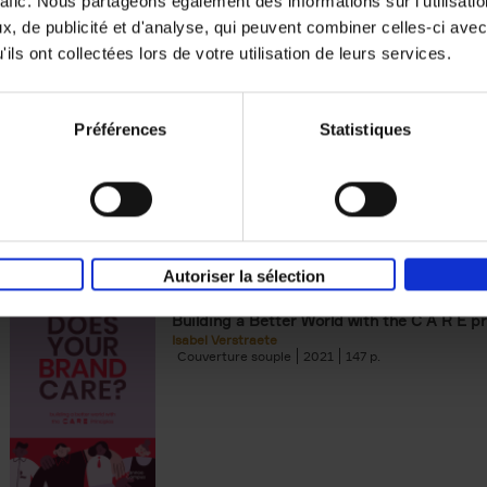
rafic. Nous partageons également des informations sur l'utilisati
, de publicité et d'analyse, qui peuvent combiner celles-ci avec
Building Bonds = Building Bus
ils ont collectées lors de votre utilisation de leurs services.
How to win buyers’ trust in a turbulent digi
Jochen Roef
Jozefien De Feyter
Carolien Boom
Couverture souple
2025
200
Préférences
Statistiques
Autoriser la sélection
Does Your Brand Care?
(EN)
Building a Better World with the C A R E pr
Isabel Verstraete
Couverture souple
2021
147