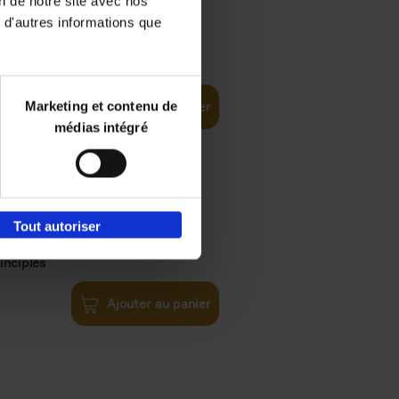
on de notre site avec nos
 d'autres informations que
iness
€
29,
99
(EN)
tal world
Marketing et contenu de
Ajouter au panier
médias intégré
Tout autoriser
€
34,
99
inciples
Ajouter au panier