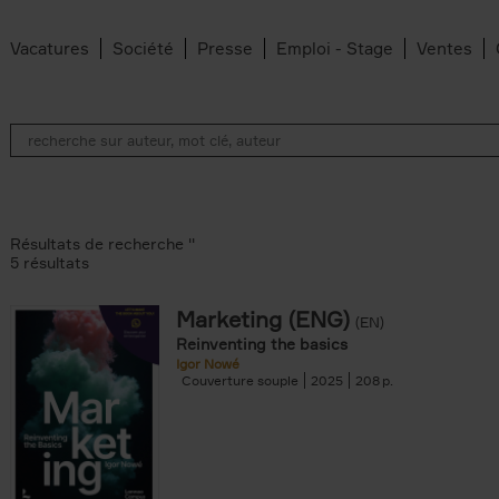
Vacatures
Société
Presse
Emploi - Stage
Ventes
Résultats de recherche ''
5 résultats
Marketing (ENG)
(EN)
lter
Reinventing the basics
Igor Nowé
Couverture souple
2025
208
te filter
r
Feyter filter
an Belleghem filter