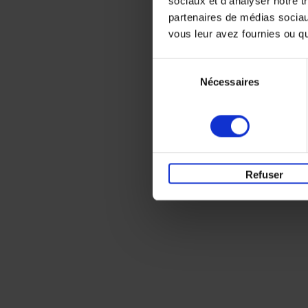
sociaux et d'analyser notre t
partenaires de médias sociaux
vous leur avez fournies ou qu'
Sélection
Nécessaires
du
consentement
Refuser