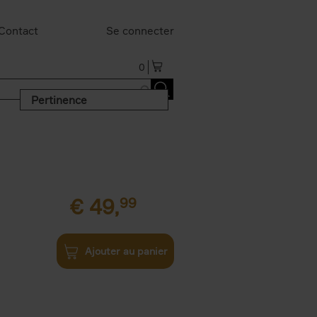
Contact
Se connecter
0
Pertinence
€
49,
99
Ajouter au panier