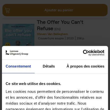
Ajouter au panier
The Offer You Can't
Refuse
(EN)
Steven Van Belleghem
Couverture souple
2020
256
€
37,
50
Consentement
Détails
À propos des cookies
Ajouter au panier
Ce site web utilise des cookies.
Les cookies nous permettent de personnaliser le contenu
Building Bonds = Building
et les annonces, d'offrir des fonctionnalités relatives aux
Business
(EN)
médias sociaux et d'analyser notre trafic. Nous
Jochen Roef
Jozefien De Feyter
Carolien Boom
partageons également des informations sur l'utilisation de
Couverture souple
2025
200