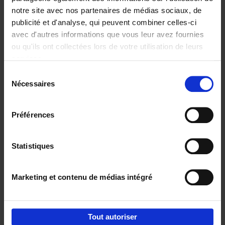
notre site avec nos partenaires de médias sociaux, de
€
29,
99
publicité et d'analyse, qui peuvent combiner celles-ci
avec d'autres informations que vous leur avez fournies
ou qu'ils ont collectées lors de votre utilisation de leurs
services.
Sélection
Nécessaires
du
Ajouter au panier
consentement
Digital marketing like a PRO -
Préférences
completely revised edition
(EN)
Clo Willaerts
Couverture souple
2022
226
Statistiques
€
35,
50
Marketing et contenu de médias intégré
Tout autoriser