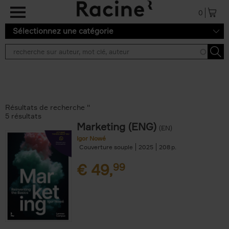
Aller au contenu principal
0
Sélectionnez une catégorie
Résultats de recherche ''
5 résultats
Marketing (ENG)
(EN)
Igor Nowé
Couverture souple
2025
208
€
49,
99