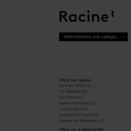
Aller au contenu principal
Sélectionnez une catégorie
Filtrer sur l'auteur
Carolien Boom (1)
Apply Carolien Boom fi
Clo Willaerts (1)
Apply Clo Willaerts filter
Igor Nowé (1)
Apply Igor Nowé filter
Isabel Verstraete (1)
Apply Isabel Verstrae
Jochen Roef (1)
Apply Jochen Roef filte
Jozefien De Feyter (1)
Apply Jozefien De 
Steven Van Belleghem (1)
Apply Steven V
Filtrer sur la disponibilité