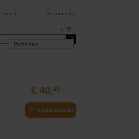
Contact
Se connecter
0
Pertinence
€
49,
99
Ajouter au panier