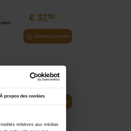
€
37,
50
)
ellent
Ajouter au panier
iness
€
29,
99
(EN)
tal world
À propos des cookies
Ajouter au panier
nnalités relatives aux médias