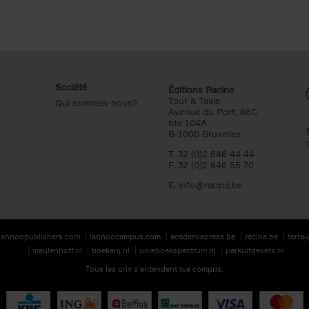
Société
Éditions Racine
Tour & Taxis
Qui sommes-nous?
Avenue du Port, 86C
bte 104A
B-1000 Bruxelles
T. 32 (0)2 646 44 44
F. 32 (0)2 646 55 70
E.
info@racine.be
lannoopublishers.com
lannoocampus.com
academiapress.be
racine.be
terra
meulenhoff.nl
boekerij.nl
unieboekspectrum.nl
parkuitgevers.nl
Tous les prix s’entendent tva compris.