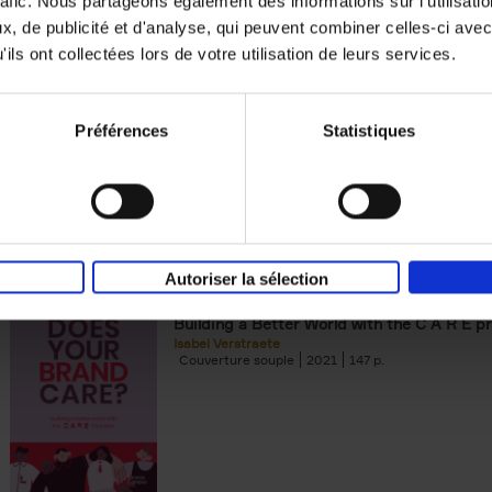
rafic. Nous partageons également des informations sur l'utilisati
, de publicité et d'analyse, qui peuvent combiner celles-ci avec
Digital marketing like a PRO -
ils ont collectées lors de votre utilisation de leurs services.
completely revised edition
(EN)
Prepare. Run. Optimize.
Clo Willaerts
Préférences
Statistiques
Couverture souple
2022
226
Autoriser la sélection
Does Your Brand Care?
(EN)
Building a Better World with the C A R E pr
Isabel Verstraete
Couverture souple
2021
147