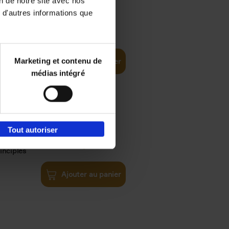
on de notre site avec nos
 d'autres informations que
€
35,
50
Marketing et contenu de
Ajouter au panier
médias intégré
Tout autoriser
€
34,
99
inciples
Ajouter au panier