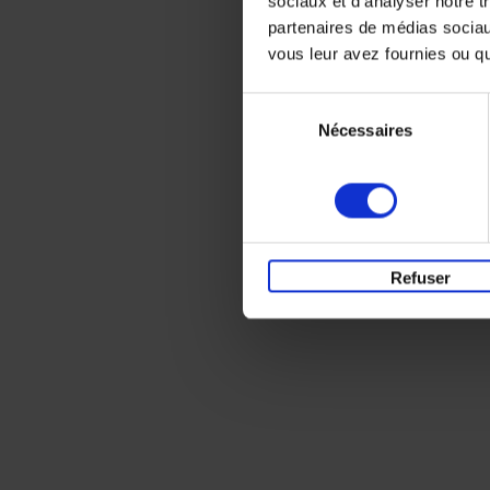
sociaux et d'analyser notre t
partenaires de médias sociaux
vous leur avez fournies ou qu'
Sélection
Nécessaires
du
consentement
Refuser