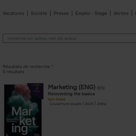
Vacatures
Société
Presse
Emploi - Stage
Ventes
Résultats de recherche ''
5 résultats
Marketing (ENG)
(EN)
lter
Reinventing the basics
Igor Nowé
Couverture souple
2025
208
te filter
r
Feyter filter
an Belleghem filter