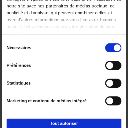
notre site avec nos partenaires de médias sociaux, de
€
29,
99
publicité et d'analyse, qui peuvent combiner celles-ci
avec d'autres informations que vous leur avez fournies
ou qu'ils ont collectées lors de votre utilisation de leurs
services.
Sélection
Nécessaires
du
Ajouter au panier
consentement
Digital marketing like a PRO -
Préférences
completely revised edition
(EN)
Clo Willaerts
Couverture souple
2022
226
Statistiques
€
35,
50
Marketing et contenu de médias intégré
Tout autoriser