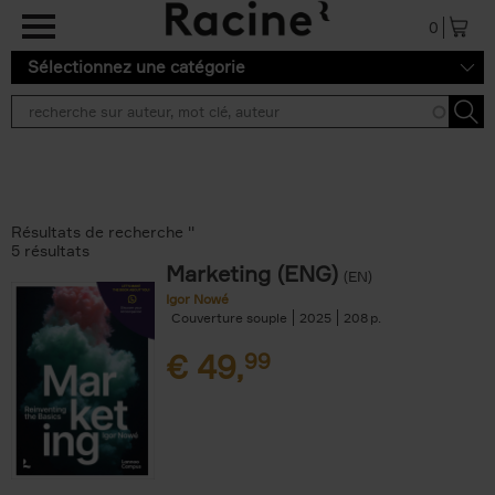
Aller au contenu principal
0
Sélectionnez une catégorie
Résultats de recherche ''
5 résultats
Marketing (ENG)
(EN)
Igor Nowé
Couverture souple
2025
208
€
49,
99