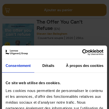
Ajouter au panier
The Offer You Can't
Refuse
(EN)
Steven Van Belleghem
Couverture souple
2020
256
€
37,
50
Consentement
Détails
À propos des cookies
Ajouter au panier
Ce site web utilise des cookies.
Les cookies nous permettent de personnaliser le contenu
Building Bonds = Building
et les annonces, d'offrir des fonctionnalités relatives aux
Business
(EN)
médias sociaux et d'analyser notre trafic. Nous
Jochen Roef
Jozefien De Feyter
Carolien Boom
partageons également des informations sur l'utilisation de
Couverture souple
2025
200