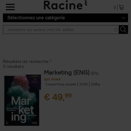
Aller au contenu principal
0
Sélectionnez une catégorie
Résultats de recherche ''
5 résultats
Marketing (ENG)
(EN)
Igor Nowé
Couverture souple
2025
208
€
49,
99