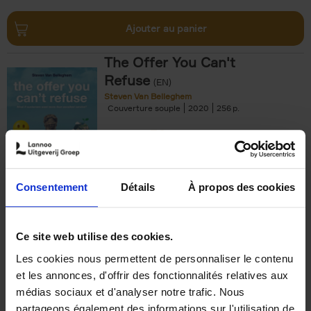
Ajouter au panier
The Offer You Can't
Refuse
(EN)
Steven Van Belleghem
Couverture souple
2020
256
€
37,
50
Consentement
Détails
À propos des cookies
Ajouter au panier
Ce site web utilise des cookies.
Les cookies nous permettent de personnaliser le contenu
Building Bonds = Building
et les annonces, d'offrir des fonctionnalités relatives aux
Business
(EN)
médias sociaux et d'analyser notre trafic. Nous
Jochen Roef
Jozefien De Feyter
Carolien Boom
partageons également des informations sur l'utilisation de
Couverture souple
2025
200