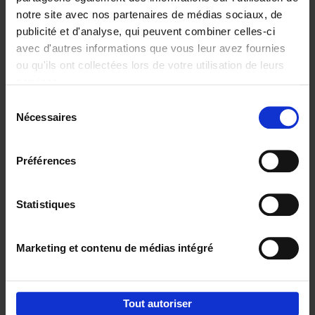
notre site avec nos partenaires de médias sociaux, de
€
29,
99
publicité et d'analyse, qui peuvent combiner celles-ci
avec d'autres informations que vous leur avez fournies
ou qu'ils ont collectées lors de votre utilisation de leurs
services.
Sélection
Nécessaires
du
Ajouter au panier
consentement
Digital marketing like a PRO -
Préférences
completely revised edition
(EN)
Clo Willaerts
Couverture souple
2022
226
Statistiques
€
35,
50
Marketing et contenu de médias intégré
Tout autoriser