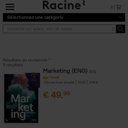
Aller au contenu principal
0
Sélectionnez une catégorie
Résultats de recherche ''
5 résultats
Marketing (ENG)
(EN)
Igor Nowé
Couverture souple
2025
208
€
49,
99