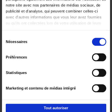
notre site avec nos partenaires de médias sociaux, de
€
29,
99
publicité et d'analyse, qui peuvent combiner celles-ci
avec d'autres informations que vous leur avez fournies
ou qu'ils ont collectées lors de votre utilisation de leurs
services.
Sélection
Nécessaires
du
Ajouter au panier
consentement
Digital marketing like a PRO -
Préférences
completely revised edition
(EN)
Clo Willaerts
Couverture souple
2022
226
Statistiques
€
35,
50
Marketing et contenu de médias intégré
Tout autoriser