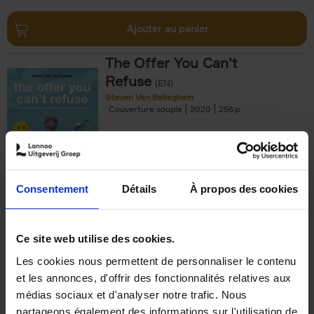
Ajouter au panier
The Offer You Can't
Refuse
(EN)
Steven Van Belleghem
Couverture souple
2020
256
€
37,
50
Consentement
Détails
À propos des cookies
Ajouter au panier
Ce site web utilise des cookies.
Les cookies nous permettent de personnaliser le contenu
Building Bonds = Building
et les annonces, d'offrir des fonctionnalités relatives aux
Business
(EN)
médias sociaux et d'analyser notre trafic. Nous
Jochen Roef
Jozefien De Feyter
Carolien Boom
partageons également des informations sur l'utilisation de
Couverture souple
2025
200