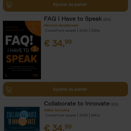
Ajouter au panier
FAQ I Have to Speak
(EN)
Marnick Vandebroek
Couverture souple
2025
328
€
34,
99
Ajouter au panier
Collaborate to Innovate
(EN)
Adèle Yaroulina
Couverture souple
2025
160
€
34,
99