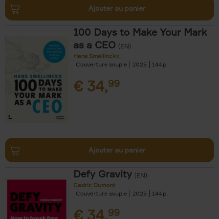
Ajouter au panier
100 Days to Make Your Mark
as a CEO
(EN)
Hans Smellinckx
Couverture souple
2025
144
€
34,
99
Ajouter au panier
Defy Gravity
(EN)
Cedric Dumont
Couverture souple
2025
144
€
34,
99