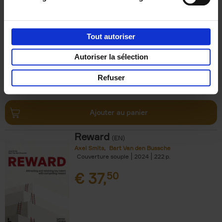
Impact
(EN)
Axel Smits
Jochen Vincke
Couverture souple
2023
214
Tout autoriser
€
34,
99
Autoriser la sélection
Refuser
Ajouter au panier
Reward
(EN)
Axel Smits
Bart Van den Bussche
Couverture souple
2024
222
€
37,
50