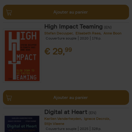
Ajouter au panier
High Impact Teaming
(EN)
Stefan Decuyper
Elisabeth Raes
Anne Boon
Couverture souple
2020
176
€
29,
99
Ajouter au panier
Digital at Heart
(EN)
Karlien Vanderheyden
Ignace Decroix
Stijn Viaene
Couverture souple
2025
328