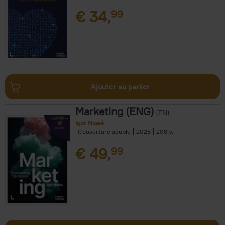
€
34,
99
Ajouter au panier
Marketing (ENG)
(EN)
Igor Nowé
Couverture souple
2025
208
€
49,
99