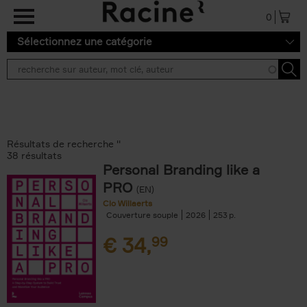
Aller au contenu principal
0
Sélectionnez une catégorie
Résultats de recherche ''
38 résultats
Personal Branding like a
PRO
(EN)
Clo Willaerts
Couverture souple
2026
253
€
34,
99