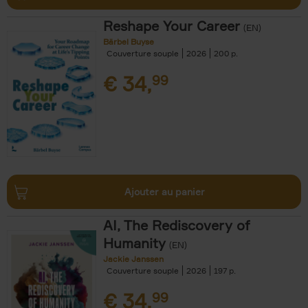
Reshape Your Career
(EN)
Bärbel Buyse
Couverture souple
2026
200
€
34,
99
Ajouter au panier
AI, The Rediscovery of
Humanity
(EN)
Jackie Janssen
Couverture souple
2026
197
€
34,
99