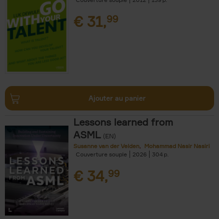
€
31,
99
Ajouter au panier
Lessons learned from
ASML
(EN)
Susanne van der Velden
Mohammad Nasir Nasiri
Couverture souple
2026
304
€
34,
99