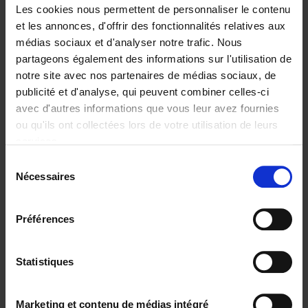
Les cookies nous permettent de personnaliser le contenu
et les annonces, d'offrir des fonctionnalités relatives aux
médias sociaux et d'analyser notre trafic. Nous
partageons également des informations sur l'utilisation de
Ajouter au panier
notre site avec nos partenaires de médias sociaux, de
publicité et d'analyse, qui peuvent combiner celles-ci
Trends in the Transformation
avec d'autres informations que vous leur avez fournies
Economy
(EN)
ou qu'ils ont collectées lors de votre utilisation de leurs
Christophe Jauquet
services.
Couverture souple
2024
360
Sélection
€
34,
99
Nécessaires
du
consentement
Préférences
Statistiques
Ajouter au panier
Operating With Positive
Marketing et contenu de médias intégré