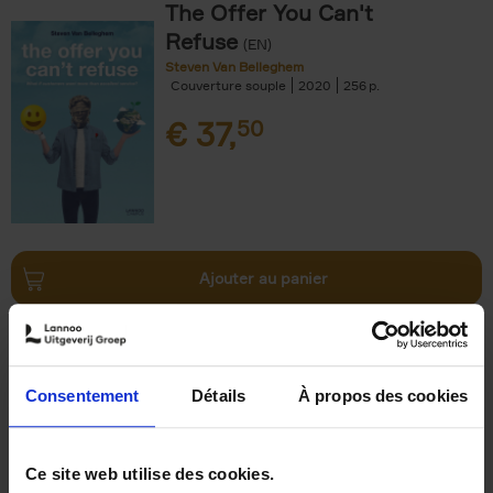
The Offer You Can't
Refuse
(EN)
Steven Van Belleghem
Couverture souple
2020
256
€
37,
50
Ajouter au panier
Why now? ENG
(EN)
Michael Humblet
Couverture souple
2023
208
Consentement
Détails
À propos des cookies
€
34,
99
Ce site web utilise des cookies.