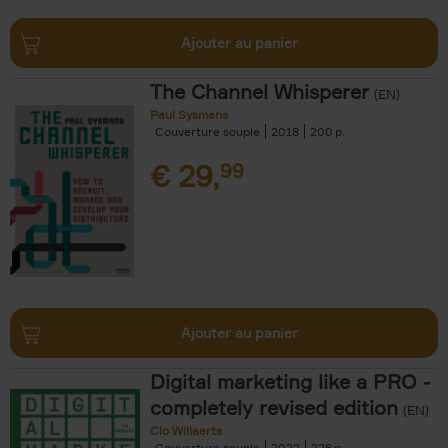
Ajouter au panier
The Channel Whisperer
(EN)
Paul Sysmans
Couverture souple
2018
200
€
29,
99
Ajouter au panier
Digital marketing like a PRO -
completely revised edition
(EN)
Clo Willaerts
Couverture souple
2022
226