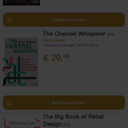
Ajouter au panier
The Channel Whisperer
(EN)
Paul Sysmans
Couverture souple
2018
200
€
29,
99
Ajouter au panier
The Big Book of Retail
Design
(EN)