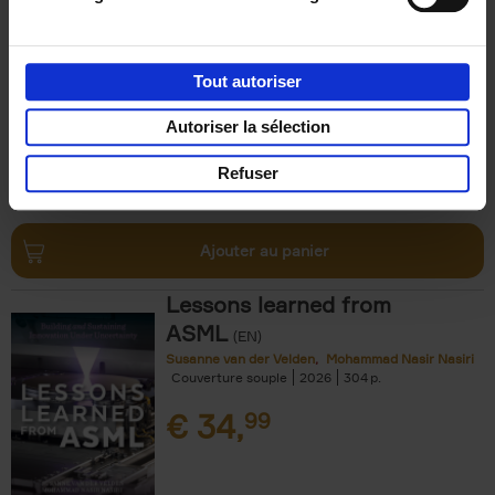
Luk Dewulf
Couverture souple
2012
139
€
31,
99
Tout autoriser
Autoriser la sélection
Refuser
Ajouter au panier
Lessons learned from
ASML
(EN)
Susanne van der Velden
Mohammad Nasir Nasiri
Couverture souple
2026
304
€
34,
99