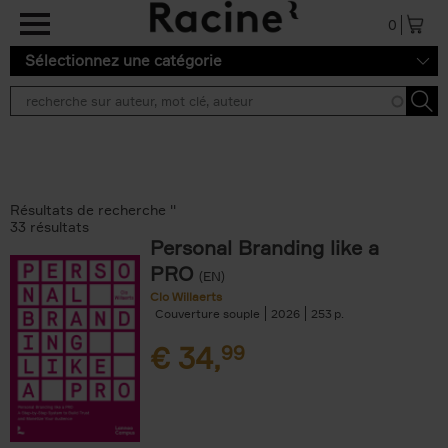
Aller au contenu principal
0
Sélectionnez une catégorie
Résultats de recherche ''
33 résultats
Personal Branding like a
PRO
(EN)
Clo Willaerts
Couverture souple
2026
253
€
34,
99