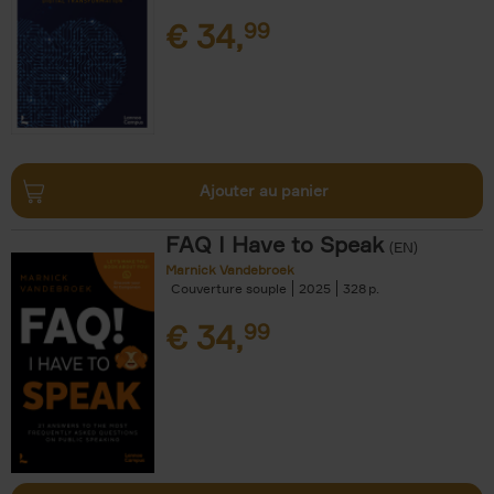
€
34,
99
Ajouter au panier
FAQ I Have to Speak
(EN)
Marnick Vandebroek
Couverture souple
2025
328
€
34,
99