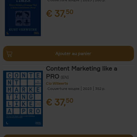
€
37,
50
Ajouter au panier
Content Marketing like a
PRO
(EN)
Clo Willaerts
Couverture souple
2023
352
€
37,
50