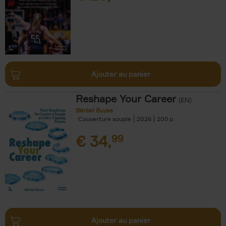
Ajouter au panier
Reshape Your Career
(EN)
Bärbel Buyse
Couverture souple
2026
200
€
34,
99
Ajouter au panier