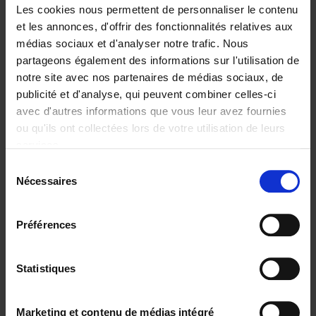
Les cookies nous permettent de personnaliser le contenu
et les annonces, d'offrir des fonctionnalités relatives aux
médias sociaux et d'analyser notre trafic. Nous
partageons également des informations sur l'utilisation de
Ajouter au panier
notre site avec nos partenaires de médias sociaux, de
publicité et d'analyse, qui peuvent combiner celles-ci
Reward
(EN)
avec d'autres informations que vous leur avez fournies
Axel Smits
Bart Van den Bussche
ou qu'ils ont collectées lors de votre utilisation de leurs
Couverture souple
2024
222
services.
€
37,
50
Sélection
Nécessaires
du
consentement
Préférences
Statistiques
Ajouter au panier
Go with your talent
(EN)
Marketing et contenu de médias intégré