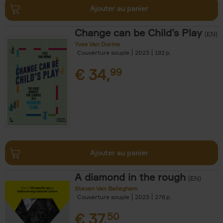
Ajouter au panier
Change can be Child’s Play
(EN)
Yves Van Durme
Couverture souple
2023
192
€
34,
99
Ajouter au panier
A diamond in the rough
(EN)
Steven Van Belleghem
Couverture souple
2023
276
€
37,
50