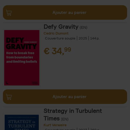
Ajouter au panier
Defy Gravity
(EN)
Cedric Dumont
Couverture souple
2025
144
€
34,
99
Ajouter au panier
Strategy in Turbulent
Times
(EN)
Kurt Verweire
Couverture souple
2023
260