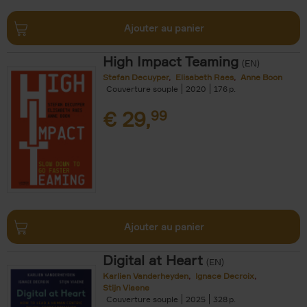
Ajouter au panier
High Impact Teaming
(EN)
Stefan Decuyper
Elisabeth Raes
Anne Boon
Couverture souple
2020
176
€
29,
99
Ajouter au panier
Digital at Heart
(EN)
Karlien Vanderheyden
Ignace Decroix
Stijn Viaene
Couverture souple
2025
328