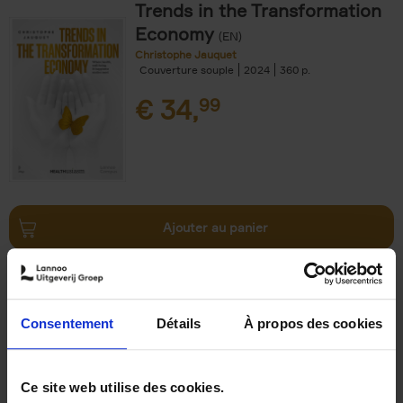
Trends in the Transformation
Economy
(EN)
Christophe Jauquet
Couverture souple
2024
360
€
34,
99
Ajouter au panier
Operating With Positive
Impact
(EN)
Axel Smits
Jochen Vincke
Consentement
Détails
À propos des cookies
Couverture souple
2023
214
€
34,
99
Ce site web utilise des cookies.