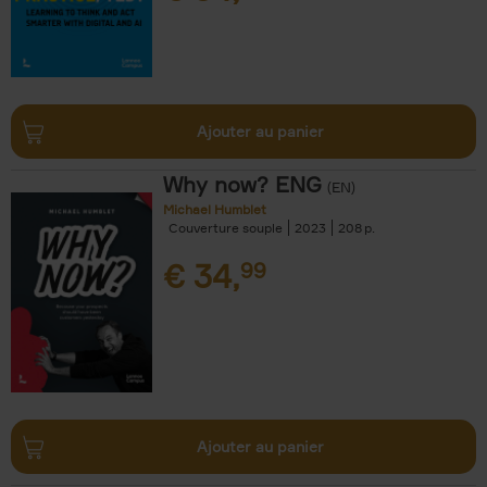
Ajouter au panier
Why now? ENG
(EN)
Michael Humblet
Couverture souple
2023
208
€
34,
99
Ajouter au panier