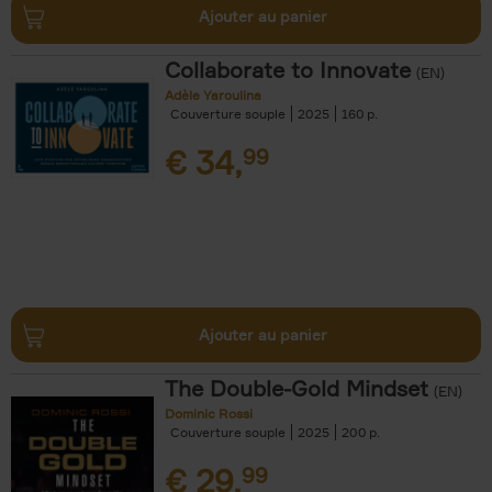
Ajouter au panier
Collaborate to Innovate
(EN)
Adèle Yaroulina
Couverture souple
2025
160
€
34,
99
Ajouter au panier
The Double-Gold Mindset
(EN)
Dominic Rossi
Couverture souple
2025
200
€
29,
99