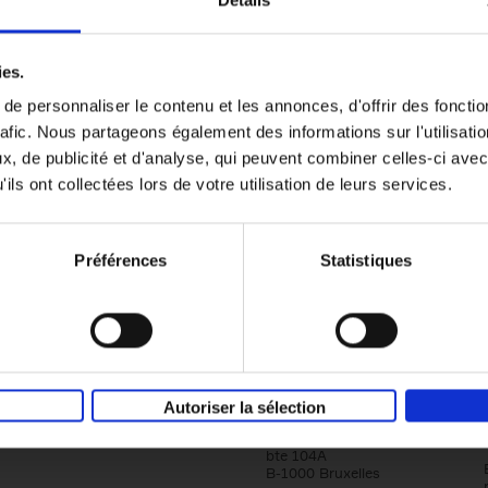
Détails
Content Marketing like a PRO
ies.
The All-In-One Guide to Content Marketing
e personnaliser le contenu et les annonces, d'offrir des fonctio
Planning to Promoting
rafic. Nous partageons également des informations sur l'utilisati
Clo Willaerts
Couverture souple
2023
352
, de publicité et d'analyse, qui peuvent combiner celles-ci avec
ils ont collectées lors de votre utilisation de leurs services.
Préférences
Statistiques
Société
Éditions Racine
Autoriser la sélection
Tour & Taxis
Qui sommes-nous?
Avenue du Port, 86C
bte 104A
B-1000 Bruxelles