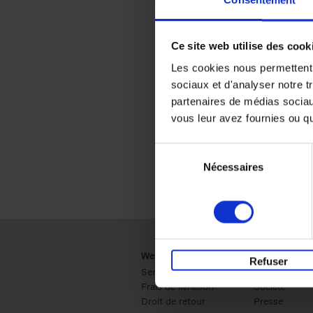
Consentement
Ce site web utilise des cook
Les cookies nous permettent d
sociaux et d'analyser notre t
partenaires de médias sociaux
vous leur avez fournies ou qu'
Sélection
Nécessaires
du
consentement
Webshop
Business
Refuser
Service clients
Ventes
Frais de livraison
Société
Droit de retour
Presse