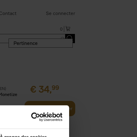
Contact
Se connecter
0
Pertinence
€
34,
99
(EN)
Monetize
Ajouter au panier