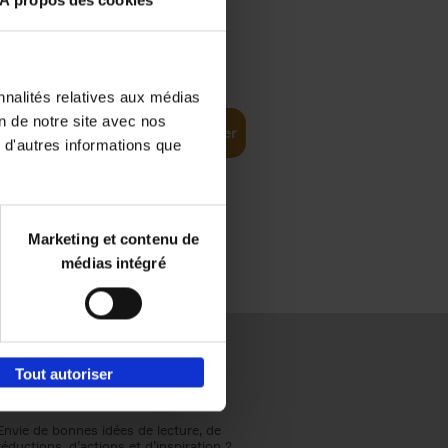
À propos des cookies
€
37,
50
(EN)
: From
nnalités relatives aux médias
on de notre site avec nos
Ajouter au panier
 d'autres informations que
Marketing et contenu de
médias intégré
Tout autoriser
Envie de bonnes idées de lecture, de
réductions, d’actions et d’inspiration ?