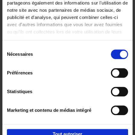
partageons également des informations sur l'utilisation de
notre site avec nos partenaires de médias sociaux, de
Ajouter au panier
publicité et d'analyse, qui peuvent combiner celles-ci
avec d'autres informations que vous leur avez fournies
Content Marketing like a
ou qu'ils ont collectées lors de votre utilisation de leurs
PRO
(EN)
services.
Clo Willaerts
Couverture souple
2023
352
Sélection
Nécessaires
du
€
37,
50
consentement
Préférences
Statistiques
Ajouter au panier
Marketing et contenu de médias intégré
Envie de bonnes idées de lecture, de
réductions, d’actions et d’inspiration ?
Tout autoriser