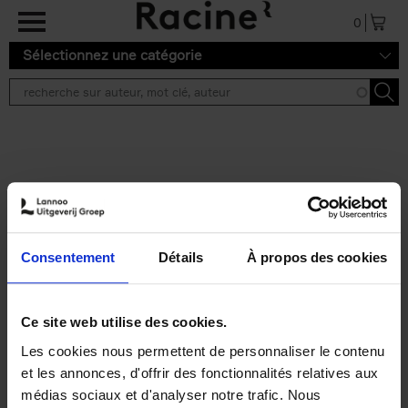
Aller au contenu principal
0
Sélectionnez une catégorie
Résultats de recherche ''
2 résultats
Personal Branding like a
PRO
(EN)
Consentement
Détails
À propos des cookies
Clo Willaerts
Couverture souple
2026
253
€
34,
99
Ce site web utilise des cookies.
Les cookies nous permettent de personnaliser le contenu
et les annonces, d'offrir des fonctionnalités relatives aux
médias sociaux et d'analyser notre trafic. Nous