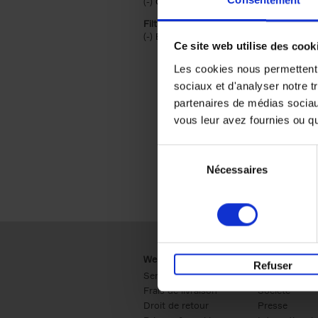
(-)
Remove Couverture souple filter
Couverture souple
Filtrer sur une catégorie racine
(-)
Remove Économie & Management filt
Économie & Management
Ce site web utilise des cook
Les cookies nous permettent d
sociaux et d'analyser notre t
partenaires de médias sociaux
vous leur avez fournies ou qu'
Sélection
Nécessaires
du
consentement
Webshop
Business
Refuser
Service clients
Ventes
Frais de livraison
Société
Droit de retour
Presse