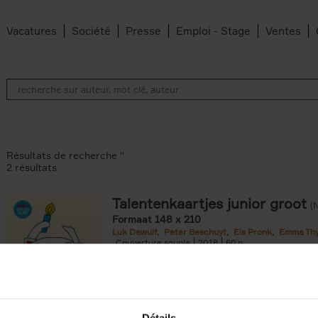
Vacatures
Société
Presse
Emploi - Stage
Ventes
Résultats de recherche ''
2 résultats
Talentenkaartjes junior groot
(
Formaat 148 x 210
Luk Dewulf
Peter Beschuyt
Els Pronk
Emma Th
ilter
Couverture souple
2018
60
filter
Détails