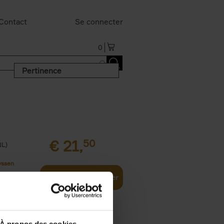
Contact
Se connecter
0
Pertinence
€
21,
50
NL)
yssen
Ajouter au panier
À propos des cookies