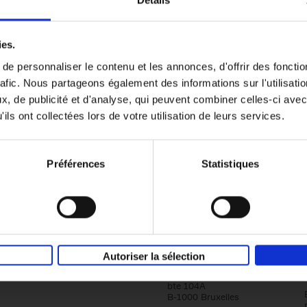
er
Go with your talent
(EN)
ies.
Luk Dewulf
e personnaliser le contenu et les annonces, d'offrir des fonctio
Couverture souple
2012
139
rafic. Nous partageons également des informations sur l'utilisati
, de publicité et d'analyse, qui peuvent combiner celles-ci avec
ils ont collectées lors de votre utilisation de leurs services.
Préférences
Statistiques
Société
Éditions Racine
Autoriser la sélection
Tour & Taxis
Qui sommes-nous?
Avenue du Port, 86C
bte 104A
B-1000 Bruxelles